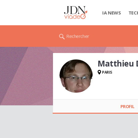
IA NEWS
TEC
Rechercher
Matthieu
PARIS
Matthieu
DONCOEUR
PROFIL