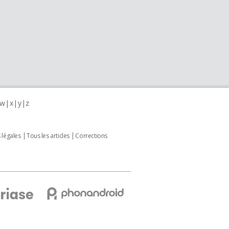
w
x
y
z
 légales
Tous les articles
Corrections