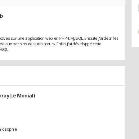
eb
ctives sur une application web en PHP4, MySQL. Ensuite j'ai décri les
e aux besoins des utilisateurs. Enfin, j'ai développé cette
ySQL.
aray Le Monial)
hilosophie