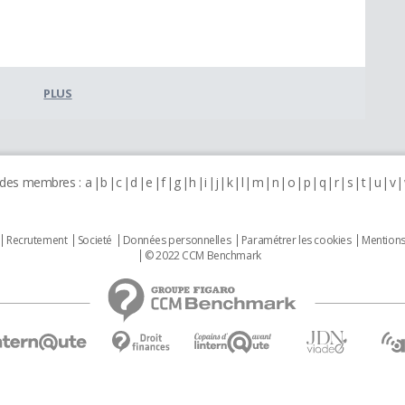
PLUS
 des membres :
a
b
c
d
e
f
g
h
i
j
k
l
m
n
o
p
q
r
s
t
u
v
Recrutement
Societé
Données personnelles
Paramétrer les cookies
Mentions
© 2022 CCM Benchmark