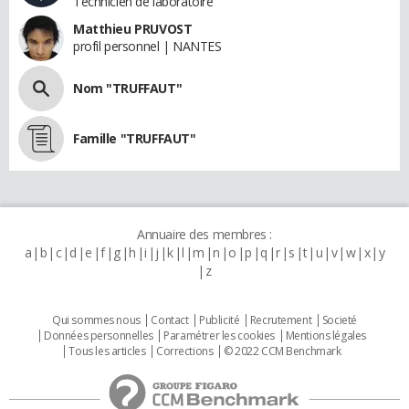
Technicien de laboratoire
Matthieu PRUVOST
profil personnel | NANTES
Nom "TRUFFAUT"
Famille "TRUFFAUT"
Annuaire des membres :
a
b
c
d
e
f
g
h
i
j
k
l
m
n
o
p
q
r
s
t
u
v
w
x
y
z
Qui sommes nous
Contact
Publicité
Recrutement
Societé
Données personnelles
Paramétrer les cookies
Mentions légales
Tous les articles
Corrections
© 2022 CCM Benchmark