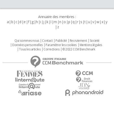
Annuaire des membres :
a
b
c
d
e
f
g
h
i
j
k
l
m
n
o
p
q
r
s
t
u
v
w
x
y
z
Qui sommes nous
Contact
Publicité
Recrutement
Societé
Données personnelles
Paramétrer les cookies
Mentions légales
Tous les articles
Corrections
© 2022 CCM Benchmark