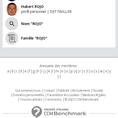
Hubert ROJO
profil personnel | DETTWILLER
Nom "ROJO"
Famille "ROJO"
Annuaire des membres :
a
b
c
d
e
f
g
h
i
j
k
l
m
n
o
p
q
r
s
t
u
v
w
x
y
z
Qui sommes nous
Contact
Publicité
Recrutement
Societé
Données personnelles
Paramétrer les cookies
Mentions légales
Tous les articles
Corrections
© 2022 CCM Benchmark