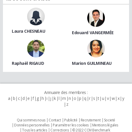
Laura CHESNEAU
Edouard VANGERMÉE
Raphaël RIGAUD
Marion GUILMINEAU
Annuaire des membres :
a
b
c
d
e
f
g
h
i
j
k
l
m
n
o
p
q
r
s
t
u
v
w
x
y
z
Qui sommes nous
Contact
Publicité
Recrutement
Societé
Données personnelles
Paramétrer les cookies
Mentions légales
Tous les articles
Corrections
© 2022 CCM Benchmark