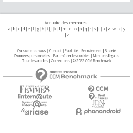
Annuaire des membres :
a
b
c
d
e
f
g
h
i
j
k
l
m
n
o
p
q
r
s
t
u
v
w
x
y
z
Qui sommes nous
Contact
Publicité
Recrutement
Societé
Données personnelles
Paramétrer les cookies
Mentions légales
Tous les articles
Corrections
© 2022 CCM Benchmark