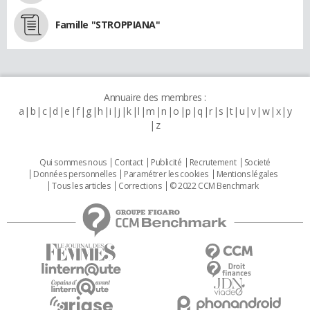
Famille "STROPPIANA"
Annuaire des membres :
a
b
c
d
e
f
g
h
i
j
k
l
m
n
o
p
q
r
s
t
u
v
w
x
y
z
Qui sommes nous
Contact
Publicité
Recrutement
Societé
Données personnelles
Paramétrer les cookies
Mentions légales
Tous les articles
Corrections
© 2022 CCM Benchmark