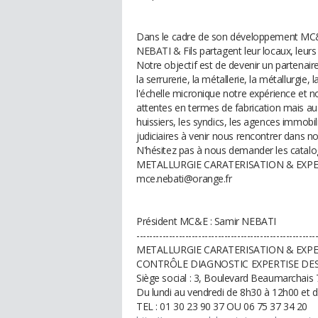
Dans le cadre de son développement MC&E 
NEBATI & Fils partagent leur locaux, leur
Notre objectif est de devenir un partena
la serrurerie, la métallerie, la métallurgie, 
l'échelle micronique notre expérience et
attentes en termes de fabrication mais aussi
huissiers, les syndics, les agences immobili
judiciaires à venir nous rencontrer dans no
N'hésitez pas à nous demander les catal
METALLURGIE CARATERISATION & EXPERTIS
mce.nebati@orange.fr
Président MC&E : Samir NEBATI
-------------------------------------------------------
METALLURGIE CARATERISATION & EXPE
CONTRÔLE DIAGNOSTIC EXPERTISE DE
Siège social : 3, Boulevard Beaumarchais
Du lundi au vendredi de 8h30 à 12h00 et 
TEL : 01 30 23 90 37 OU 06 75 37 34 20