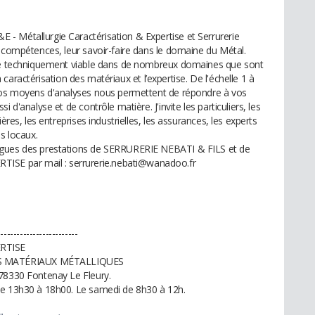
- Métallurgie Caractérisation & Expertise et Serrurerie
s compétences, leur savoir-faire dans le domaine du Métal.
ire techniquement viable dans de nombreux domaines que sont
la caractérisation des matériaux et l’expertise. De l'échelle 1 à
 nos moyens d'analyses nous permettent de répondre à vos
 d'analyse et de contrôle matière. J'invite les particuliers, les
ères, les entreprises industrielles, les assurances, les experts
s locaux.
ogues des prestations de SERRURERIE NEBATI & FILS et de
E par mail : serrurerie.nebati@wanadoo.fr
-------------------------
RTISE
S MATÉRIAUX MÉTALLIQUES
 78330 Fontenay Le Fleury.
de 13h30 à 18h00. Le samedi de 8h30 à 12h.