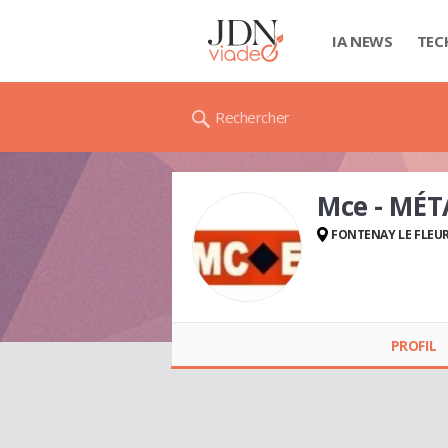
IA NEWS
TEC
Rechercher
Mce - MÉT
FONTENAY LE FLEU
Mce - MÉTALURGIE
CARACTÉRISATION
PROFIL
EXPERTISE