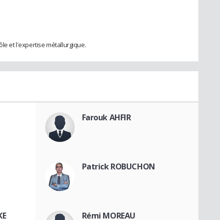
le et l'expertise métallurgique.
Farouk AHFIR
Patrick ROBUCHON
KE
Rémi MOREAU