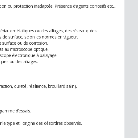
ion ou protection inadaptée. Présence d’agents corrosifs etc…
atériaux métalliques ou des alliages, des réseaux, des
 de surface, selon les normes en vigueur.
 surface ou de corrosion.
ues au microscope optique.
scope électronique à balayage.
ques ou des alliages.
ction, dureté, résilience, brouillard salin).
rogramme d’essais.
r le type et l'origine des désordres observés.