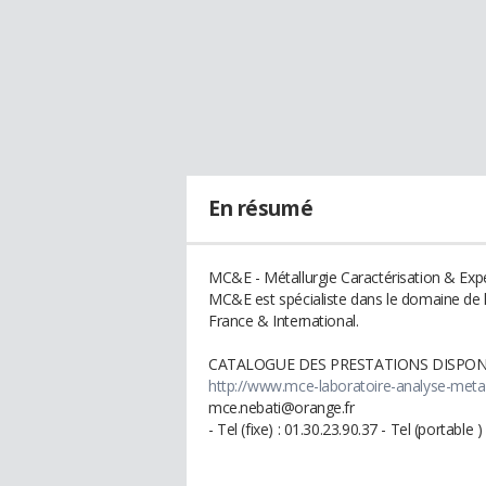
En résumé
MC&E - Métallurgie Caractérisation & Expe
MC&E est spécialiste dans le domaine de la
France & International.
CATALOGUE DES PRESTATIONS DISPONI
http://www.mce-laboratoire-analyse-meta
mce.nebati@orange.fr
- Tel (fixe) : 01.30.23.90.37 - Tel (portable )