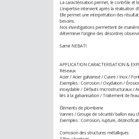
La caractérisation permet, le contrôle et 
L’expertise intervient après la réalisation
Elle permet une interprétation des résulta
besoins.
Nos investigations permettent de manière s
déterminer l’origine des désordres observé
Samir NEBATI
APPLICATION CARACTERISATION & EXPERTI
Réseaux
Acier / Acier galvanisé / Cuivre / Inox / Fo
Exemples : Corrosion / Oxydation / Érosio
inoxydable / Défauts microstructuraux /
liés à la galvanisation / Traitement de l’ea
Éléments de plomberie
Vannes / Groupe de sécurité/ ballon eau c
Exemples : Corrosion, rupture, dézincificat
Corrosion des structures métalliques
Tôles / bardage