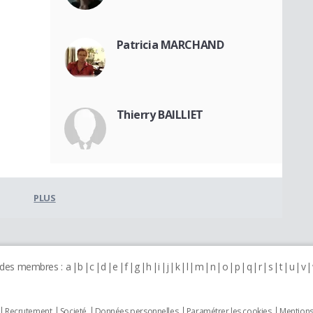
Patricia MARCHAND
Thierry BAILLIET
PLUS
 des membres :
a
b
c
d
e
f
g
h
i
j
k
l
m
n
o
p
q
r
s
t
u
v
Recrutement
Societé
Données personnelles
Paramétrer les cookies
Mentions