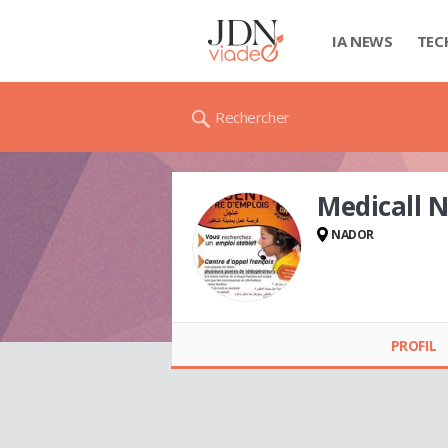
IA NEWS
TEC
Rechercher
Medicall
NADOR
Medicall NADOR
PROFIL