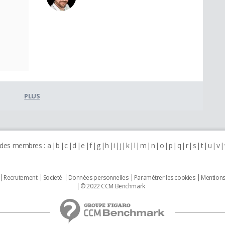
PLUS
 des membres :
a
b
c
d
e
f
g
h
i
j
k
l
m
n
o
p
q
r
s
t
u
v
Recrutement
Societé
Données personnelles
Paramétrer les cookies
Mentions
© 2022 CCM Benchmark