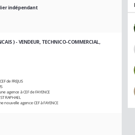
lier indépendant
CAIS )
- VENDEUR, TECHNICO-COMMERCIAL,
 CEF de FREJUS
US
 d'une agence à CEF de FAYENCE
e ST RAPHAEL
'une nouvelle agence CEF à FAYENCE