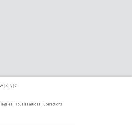
w
x
y
z
 légales
Tous les articles
Corrections