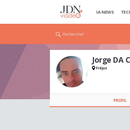
IA NEWS
TEC
Rechercher
Jorge DA
Fréjus
PROFIL
Jorge DA CUNHA