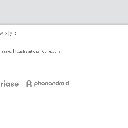
w
x
y
z
 légales
Tous les articles
Corrections