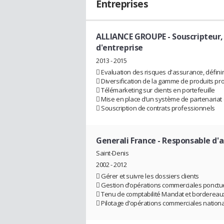
Entreprises
ALLIANCE GROUPE
- Souscripteur,
d'entreprise
2013 - 2015
 Evaluation des risques d'assurance, définir
 Diversification de la gamme de produits p
 Télémarketing sur clients en portefeuille
 Mise en place d’un système de partenariat
 Souscription de contrats professionnels
Generali France
- Responsable d'
Saint-Denis
2002 - 2012
 Gérer et suivre les dossiers clients
 Gestion d’opérations commerciales ponctu
 Tenu de comptabilité Mandat et bordereaux
 Pilotage d’opérations commerciales nationa