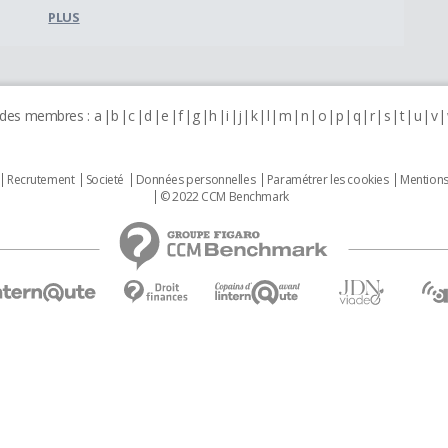
PLUS
 des membres :
a
b
c
d
e
f
g
h
i
j
k
l
m
n
o
p
q
r
s
t
u
v
Recrutement
Societé
Données personnelles
Paramétrer les cookies
Mentions
© 2022 CCM Benchmark