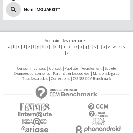
Nom "MOUAKKIT"
Annuaire des membres :
a
b
c
d
e
f
g
h
i
j
k
l
m
n
o
p
q
r
s
t
u
v
w
x
y
z
Qui sommes nous
Contact
Publicité
Recrutement
Societé
Données personnelles
Paramétrer les cookies
Mentions légales
Tous les articles
Corrections
© 2022 CCM Benchmark