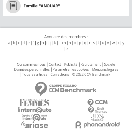
Famille "ANOUAR"
Annuaire des membres :
a
b
c
d
e
f
g
h
i
j
k
l
m
n
o
p
q
r
s
t
u
v
w
x
y
z
Qui sommes nous
Contact
Publicité
Recrutement
Societé
Données personnelles
Paramétrer les cookies
Mentions légales
Tous les articles
Corrections
© 2022 CCM Benchmark