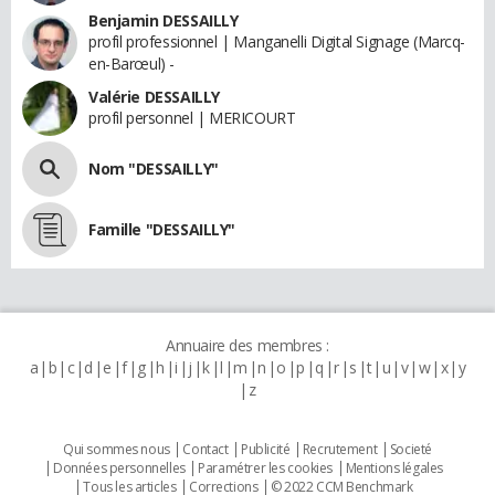
Benjamin DESSAILLY
profil professionnel | Manganelli Digital Signage (Marcq-
en-Barœul) -
Valérie DESSAILLY
profil personnel | MERICOURT
Nom "DESSAILLY"
Famille "DESSAILLY"
Annuaire des membres :
a
b
c
d
e
f
g
h
i
j
k
l
m
n
o
p
q
r
s
t
u
v
w
x
y
z
Qui sommes nous
Contact
Publicité
Recrutement
Societé
Données personnelles
Paramétrer les cookies
Mentions légales
Tous les articles
Corrections
© 2022 CCM Benchmark