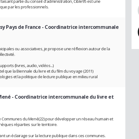
aisant partie du conseil d'administration, Cible95 est une
 que par les professionnels.
 Pays de France
- Coordinatrice intercommunale
nicipales ou associatives, je propose une réflexion autour de la
lectivité.
pports (livres, audio, vidéos...)
l que la Biennale du livre et du film du voyage (2011)
logies et la politique de lecture publique en milieu rural
Mené
- Coordinatrice intercommunale du livre et
de Communes du Mené(22) pour développer un réseau humain et
èques réparties sur le territoire.
nt un éclairage sur la lecture publique dans ces communes.