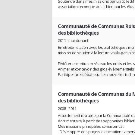
Soutenue dans mes missions par un collectif f
association reconnue aussi bien par les élus
Communauté de Communes Roissy
des bibliothèques
2011 - maintenant
En étroite relation avec les bibliothèques mu
mission de soutien à la lecture voulu par la col
Fédérer et mettre en réseau les outils et les su
Animer et concevoir des gros évènementiels te
Participer aux débats sur les nouvelles techno
Communauté de Communes du 
des bibliothèques
2008 - 2011
Actuellement recrutée par la Communauté 
documentaire à partir des sept petites biblioth
Mes missions principales consistent à :
- Développer des projets d'animations amena