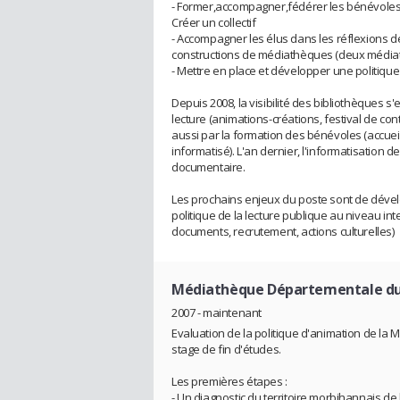
- Former,accompagner,fédérer les bénévoles d
Créer un collectif
- Accompagner les élus dans les réflexions de
constructions de médiathèques (deux média
- Mettre en place et développer une politiqu
Depuis 2008, la visibilité des bibliothèques 
lecture (animations-créations, festival de con
aussi par la formation des bénévoles (accuei
informatisé). L'an dernier, l'informatisation 
documentaire.
Les prochains enjeux du poste sont de dével
politique de la lecture publique au niveau in
documents, recrutement, actions culturelles)
Médiathèque Départementale d
2007 - maintenant
Evaluation de la politique d'animation de l
stage de fin d'études.
Les premières étapes :
- Un diagnostic du territoire morbihannais de 