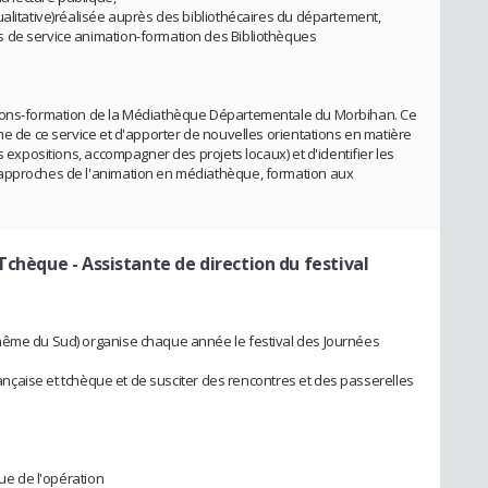
ualitative)réalisée auprès des bibliothécaires du département,
 de service animation-formation des Bibliothèques
tions-formation de la Médiathèque Départementale du Morbihan. Ce
me de ce service et d'apporter de nouvelles orientations en matière
s expositions, accompagner des projets locaux) et d'identifier les
 approches de l'animation en médiathèque, formation aux
 Tchèque
- Assistante de direction du festival
hême du Sud) organise chaque année le festival des Journées
française et tchèque et de susciter des rencontres et des passerelles
que de l'opération