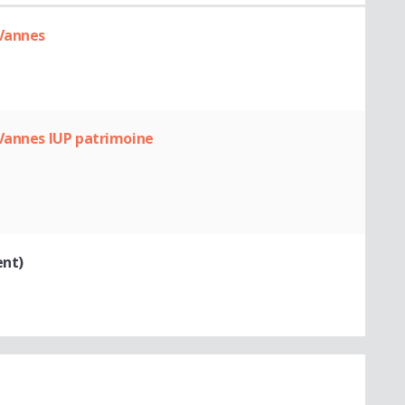
 Vannes
 Vannes IUP patrimoine
ent)