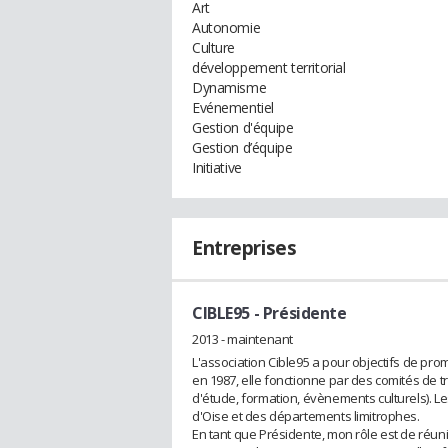
Art
Autonomie
Culture
développement territorial
Dynamisme
Evénementiel
Gestion d'équipe
Gestion d’équipe
Initiative
Entreprises
CIBLE95
- Présidente
2013 - maintenant
L'association Cible95 a pour objectifs de pro
en 1987, elle fonctionne par des comités de t
d'étude, formation, évènements culturels). Les
d'Oise et des départements limitrophes.
En tant que Présidente, mon rôle est de réunir