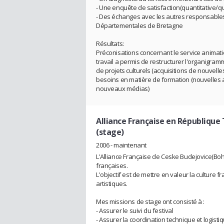
- Une enquête de satisfaction(quantitative/q
- Des échanges avec les autres responsables
Départementales de Bretagne
Résultats:
Préconisations concernant le service anima
travail a permis de restructurer l'organigram
de projets culturels (acquisitions de nouvelle
besoins en matière de formation (nouvelles
nouveaux médias)
Alliance Française en République
(stage)
2006 - maintenant
L'Alliance Française de Ceske Budejovice(Bo
françaises.
L'objectif est de mettre en valeur la culture 
artistiques.
Mes missions de stage ont consisté à :
- Assurer le suivi du festival
- Assurer la coordination technique et logisti