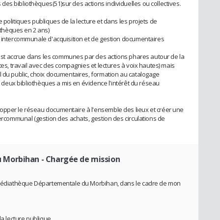
es bibliothèques(51)sur des actions individuelles ou collectives.
 politiques publiques de la lecture et dans les projets de
thèques en 2 ans)
e intercommunale d'acquisition et de gestion documentaires
s'est accrue dans les communes par des actions phares autour de la
tes, travail avec des compagnies et lectures à voix hautes) mais
l du public, choix documentaires, formation au catalogage
de deux bibliothèques a mis en évidence l'intérêt du réseau
opper le réseau documentaire à l'ensemble des lieux et créer une
tercommunal (gestion des achats, gestion des circulations de
u Morbihan
- Chargée de mission
a Médiathèque Départementale du Morbihan, dans le cadre de mon
la lecture publique,