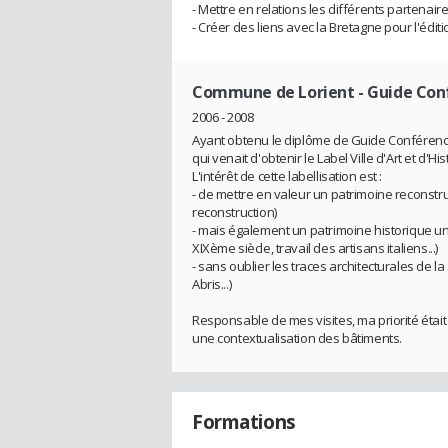
- Mettre en relations les différents partenaires
- Créer des liens avec la Bretagne pour l'édit
Commune de Lorient
- Guide Conf
2006 - 2008
Ayant obtenu le diplôme de Guide Conférencière 
qui venait d'obtenir le Label Ville d'Art et d'Hi
L'intérêt de cette labellisation est :
- de mettre en valeur un patrimoine reconstruit
reconstruction)
- mais également un patrimoine historique un
XIXème siècle, travail des artisans italiens...)
- sans oublier les traces architecturales de 
Abris...)
Responsable de mes visites, ma priorité était
une contextualisation des bâtiments.
Formations