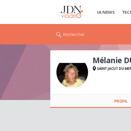
IA NEWS
TEC
Rechercher
Mélanie 
SAINT JACUT DU ME
Mélanie DUCHET
PROFIL