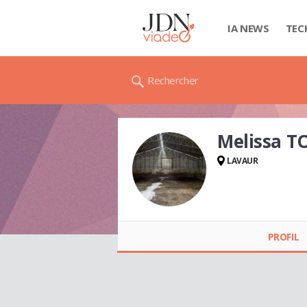
IA NEWS
TEC
Rechercher
Melissa T
LAVAUR
Melissa TOLLEY
(MELIE)
PROFIL