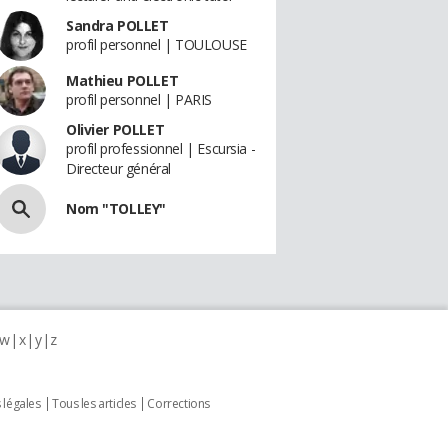
Sandra POLLET
profil personnel | TOULOUSE
Mathieu POLLET
profil personnel | PARIS
Olivier POLLET
profil professionnel | Escursia -
Directeur général
Nom "TOLLEY"
w
x
y
z
 légales
Tous les articles
Corrections