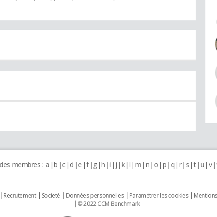
 des membres :
a
b
c
d
e
f
g
h
i
j
k
l
m
n
o
p
q
r
s
t
u
v
Recrutement
Societé
Données personnelles
Paramétrer les cookies
Mentions
© 2022 CCM Benchmark