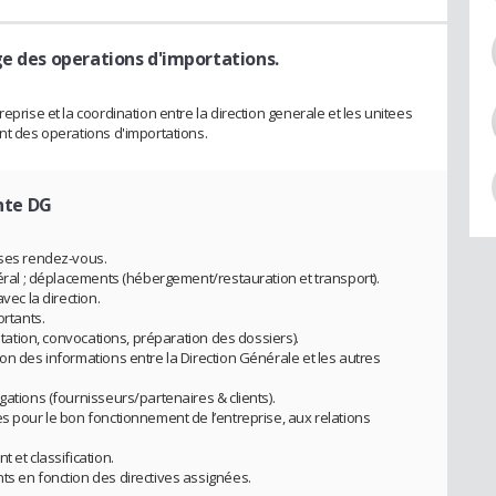
ge des operations d'importations.
eprise et la coordination entre la direction generale et les unitees
nt des operations d'importations.
nte DG
 ses rendez-vous.
néral ; déplacements (hébergement/restauration et transport).
vec la direction.
ortants.
vitation, convocations, préparation des dossiers).
on des informations entre la Direction Générale et les autres
gations (fournisseurs/partenaires & clients).
s pour le bon fonctionnement de l’entreprise, aux relations
 et classification.
ts en fonction des directives assignées.