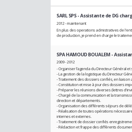
SARL SPS
- Assistante de DG char
2012 - maintenant
En plus des operations admistratives de l'entr
de production, je prend en charge le traiteme
SPA HAMOUD BOUALEM
- Assista
2009 - 2012
- Organiser l’agenda du Directeur Général et
- La gestion de la logistique du Directeur Gé
- Traitement des dossiers confiés, en liaison a
- Constitution et mise à jour des dossiers imp
- Préparer les réunions diverses (lettres d’in
- Chargé de la communication et la transmissi
direction et départements.
- Organisation des différents séjours de délé
- Réalisation de toutes opérations nécessaire
internes et externes.
- Traitement de dossier confiés enregistrement
- Rédaction et frappe des différents documen