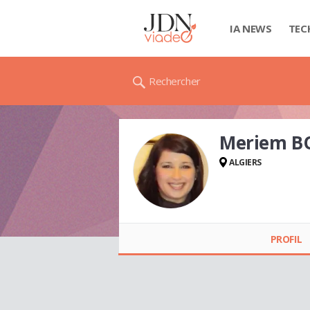
IA NEWS
TEC
Rechercher
Meriem B
ALGIERS
Meriem BOUSDIRA
PROFIL