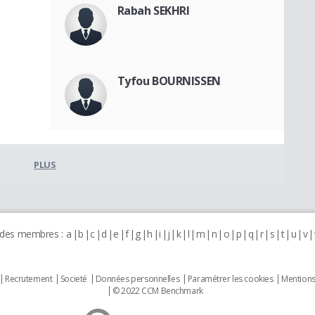
Rabah SEKHRI
Tyfou BOURNISSEN
PLUS
 des membres :
a
b
c
d
e
f
g
h
i
j
k
l
m
n
o
p
q
r
s
t
u
v
Recrutement
Societé
Données personnelles
Paramétrer les cookies
Mentions
© 2022 CCM Benchmark