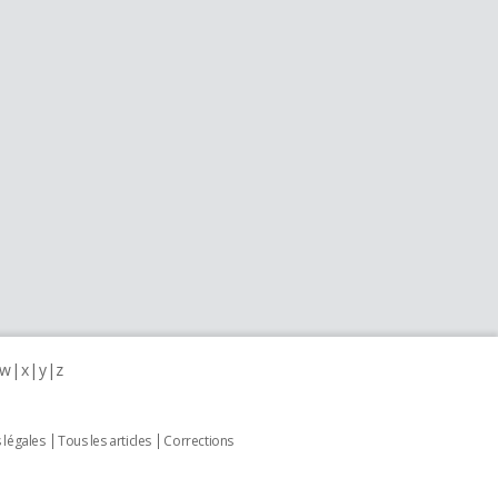
w
x
y
z
 légales
Tous les articles
Corrections