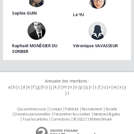
Sophie GUIN
Le YU
Raphaël MONÉGIER DU
Véronique VAVASSEUR
SORBIER
Annuaire des membres :
a
b
c
d
e
f
g
h
i
j
k
l
m
n
o
p
q
r
s
t
u
v
w
x
y
z
Qui sommes nous
Contact
Publicité
Recrutement
Societé
Données personnelles
Paramétrer les cookies
Mentions légales
Tous les articles
Corrections
© 2022 CCM Benchmark