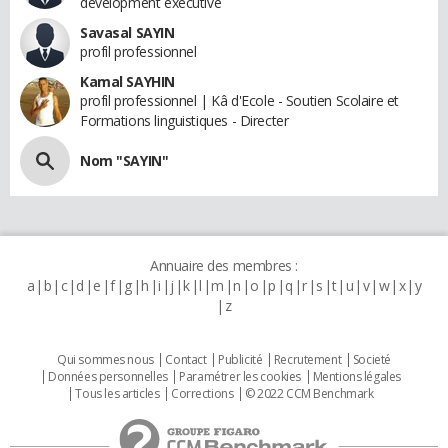
development executive
Savasal SAYIN
profil professionnel
Kamal SAYHIN
profil professionnel | Kâ d'Ecole - Soutien Scolaire et
Formations linguistiques - Directer
Nom "SAYIN"
Annuaire des membres :
a
b
c
d
e
f
g
h
i
j
k
l
m
n
o
p
q
r
s
t
u
v
w
x
y
z
Qui sommes nous
Contact
Publicité
Recrutement
Societé
Données personnelles
Paramétrer les cookies
Mentions légales
Tous les articles
Corrections
© 2022 CCM Benchmark