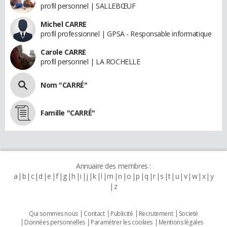
profil personnel | SALLEBŒUF
Michel CARRE
profil professionnel | GPSA - Responsable informatique
Carole CARRE
profil personnel | LA ROCHELLE
Nom "CARRÉ"
Famille "CARRÉ"
Annuaire des membres :
a
b
c
d
e
f
g
h
i
j
k
l
m
n
o
p
q
r
s
t
u
v
w
x
y
z
Qui sommes nous
Contact
Publicité
Recrutement
Societé
Données personnelles
Paramétrer les cookies
Mentions légales