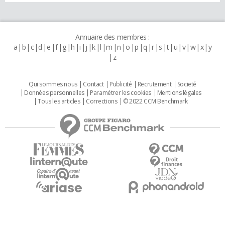
Annuaire des membres :
a
b
c
d
e
f
g
h
i
j
k
l
m
n
o
p
q
r
s
t
u
v
w
x
y
z
Qui sommes nous
Contact
Publicité
Recrutement
Societé
Données personnelles
Paramétrer les cookies
Mentions légales
Tous les articles
Corrections
© 2022 CCM Benchmark