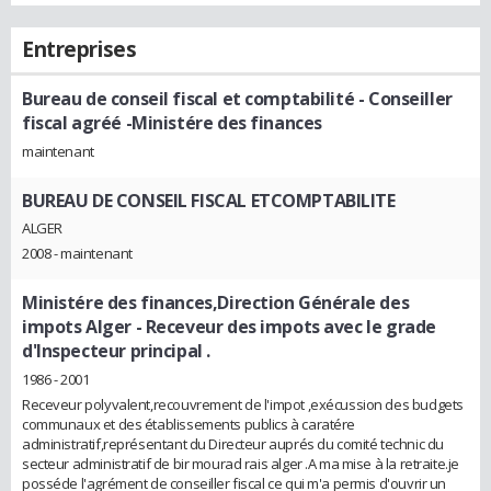
Entreprises
Bureau de conseil fiscal et comptabilité
- Conseiller
fiscal agréé -Ministére des finances
maintenant
BUREAU DE CONSEIL FISCAL ETCOMPTABILITE
ALGER
2008 - maintenant
Ministére des finances,Direction Générale des
impots Alger
- Receveur des impots avec le grade
d'Inspecteur principal .
1986 - 2001
Receveur polyvalent,recouvrement de l'impot ,exécussion des budgets
communaux et des établissements publics à caratére
administratif,représentant du Directeur auprés du comité technic du
secteur administratif de bir mourad rais alger .A ma mise à la retraite.je
posséde l'agrément de conseiller fiscal ce qui m'a permis d'ouvrir un