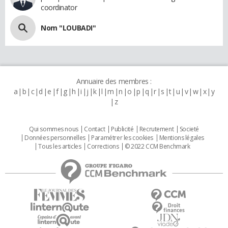
coordinator
Nom "LOUBADI"
Annuaire des membres :
a
b
c
d
e
f
g
h
i
j
k
l
m
n
o
p
q
r
s
t
u
v
w
x
y
z
Qui sommes nous
Contact
Publicité
Recrutement
Societé
Données personnelles
Paramétrer les cookies
Mentions légales
Tous les articles
Corrections
© 2022 CCM Benchmark