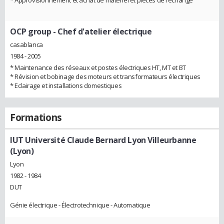
* Approvisionnement et achat de matériel et pièces de rechange
OCP group
- Chef d'atelier électrique
casablanca
1984 - 2005
* Maintenance des réseaux et postes électriques HT, MT et BT
* Révision et bobinage des moteurs et transformateurs électriques
* Eclairage et installations domestiques
Formations
IUT Université Claude Bernard Lyon Villeurbanne
(Lyon)
Lyon
1982 - 1984
DUT
Génie électrique - Électrotechnique - Automatique