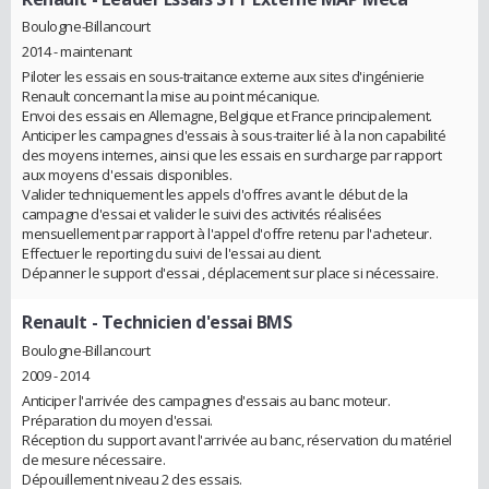
Boulogne-Billancourt
2014 - maintenant
Piloter les essais en sous-traitance externe aux sites d'ingénierie
Renault concernant la mise au point mécanique.
Envoi des essais en Allemagne, Belgique et France principalement.
Anticiper les campagnes d'essais à sous-traiter lié à la non capabilité
des moyens internes, ainsi que les essais en surcharge par rapport
aux moyens d'essais disponibles.
Valider techniquement les appels d'offres avant le début de la
campagne d'essai et valider le suivi des activités réalisées
mensuellement par rapport à l'appel d'offre retenu par l'acheteur.
Effectuer le reporting du suivi de l'essai au client.
Dépanner le support d'essai , déplacement sur place si nécessaire.
Renault
- Technicien d'essai BMS
Boulogne-Billancourt
2009 - 2014
Anticiper l'arrivée des campagnes d'essais au banc moteur.
Préparation du moyen d'essai.
Réception du support avant l'arrivée au banc, réservation du matériel
de mesure nécessaire.
Dépouillement niveau 2 des essais.