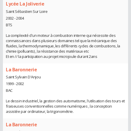
Lycée La Joliverie
Saint Sébastien Sur Loire
2002 - 2004
BTS
La complexité d'un moteur à combustion interne qui nécessite des
connaissances dans plusieurs domaines tel que la mécanique des
fluides, la thermodynamique, les différents cycles de combustions, la
chimie (polluants) , la résistance des matériaux etc
Et en // la participation au projet microjoule durant 2ans
La Baronnerie
Saint Sylvain D'Anjou
1999 - 2002
BAC
Le dessin industriel, la gestion des automatisme, l'utilisation des tours et
fraiseuses conventionnelles comme numériques , la conception
assistée par ordinateur, la trigonométrie.
La Baronnerie