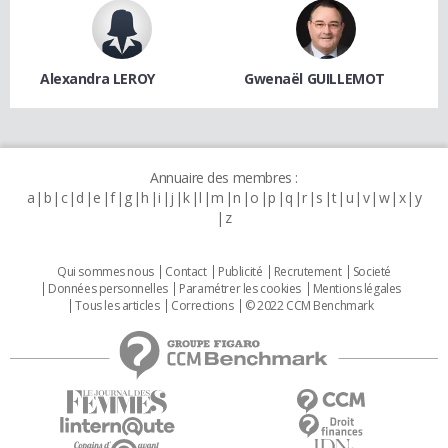
Alexandra LEROY
Gwenaël GUILLEMOT
Annuaire des membres :
a
b
c
d
e
f
g
h
i
j
k
l
m
n
o
p
q
r
s
t
u
v
w
x
y
z
Qui sommes nous
Contact
Publicité
Recrutement
Societé
Données personnelles
Paramétrer les cookies
Mentions légales
Tous les articles
Corrections
© 2022 CCM Benchmark