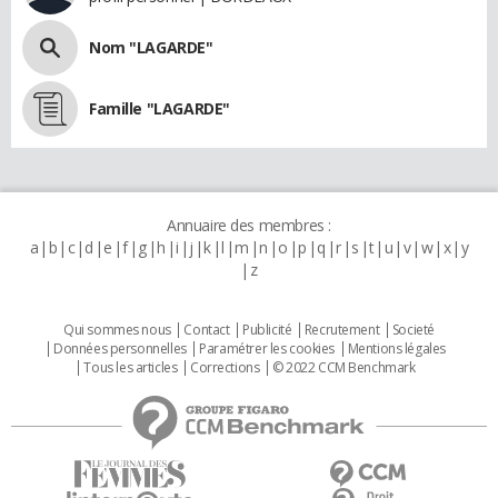
Nom "LAGARDE"
Famille "LAGARDE"
Annuaire des membres :
a
b
c
d
e
f
g
h
i
j
k
l
m
n
o
p
q
r
s
t
u
v
w
x
y
z
Qui sommes nous
Contact
Publicité
Recrutement
Societé
Données personnelles
Paramétrer les cookies
Mentions légales
Tous les articles
Corrections
© 2022 CCM Benchmark