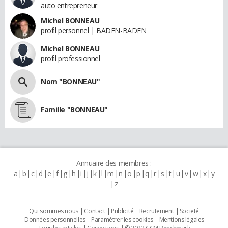
auto entrepreneur
Michel BONNEAU
profil personnel | BADEN-BADEN
Michel BONNEAU
profil professionnel
Nom "BONNEAU"
Famille "BONNEAU"
Annuaire des membres :
a
b
c
d
e
f
g
h
i
j
k
l
m
n
o
p
q
r
s
t
u
v
w
x
y
z
Qui sommes nous
Contact
Publicité
Recrutement
Societé
Données personnelles
Paramétrer les cookies
Mentions légales