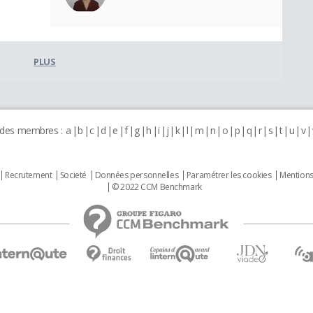
PLUS
 des membres :
a
b
c
d
e
f
g
h
i
j
k
l
m
n
o
p
q
r
s
t
u
v
Recrutement
Societé
Données personnelles
Paramétrer les cookies
Mentions
© 2022 CCM Benchmark