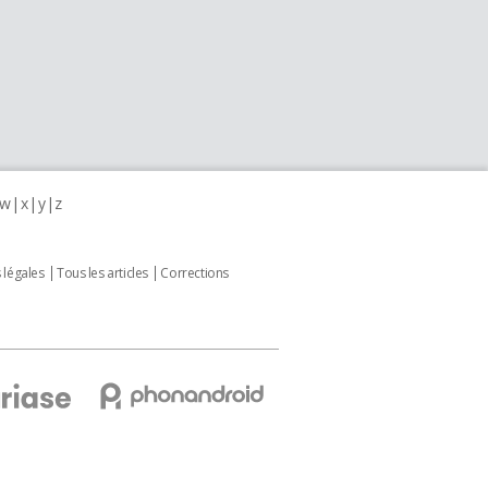
w
x
y
z
 légales
Tous les articles
Corrections