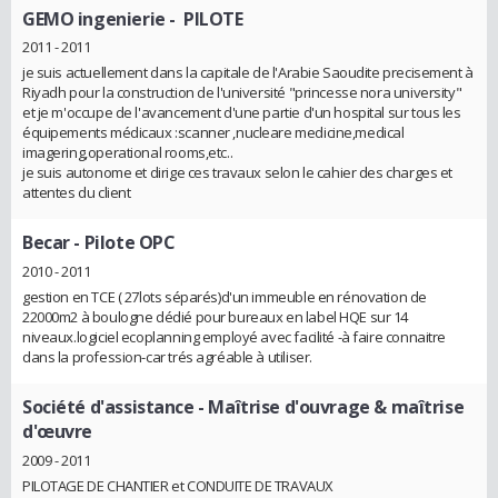
GEMO ingenierie
- PILOTE
2011 - 2011
je suis actuellement dans la capitale de l'Arabie Saoudite precisement à
Riyadh pour la construction de l'université "princesse nora university"
et je m'occupe de l'avancement d'une partie d'un hospital sur tous les
équipements médicaux :scanner ,nucleare medicine,medical
imagering,operational rooms,etc..
je suis autonome et dirige ces travaux selon le cahier des charges et
attentes du client
Becar
- Pilote OPC
2010 - 2011
gestion en TCE ( 27lots séparés)d'un immeuble en rénovation de
22000m2 à boulogne dédié pour bureaux en label HQE sur 14
niveaux.logiciel ecoplanning employé avec facilité -à faire connaitre
dans la profession-car trés agréable à utiliser.
Société d'assistance
- Maîtrise d'ouvrage & maîtrise
d'œuvre
2009 - 2011
PILOTAGE DE CHANTIER et CONDUITE DE TRAVAUX