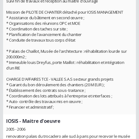
suivi fin de travaux et réception au maître d'ouvrage
Mission de PILOTE DE CHANTIER détaché pour IOSIS MANAGEMENT
* Assistance du bâtiment en second œuvre ;
* Organisations des réunions OPC et MOE
* Coordination des taches sur site ;
* Planification de l'avancement du chantier
* Conduite de travaux tous corps d'état
* Palais de Chaillot, Musée de l'architecture : réhabilitation lourde sur
200.000m2 ;
* Immeuble louis Dreyfus, porte Maillot : réhabilitation et intégration
d'un RIE
CHARGE D'AFFAIRES TCE - VALLEE S.A.S secteur grands projets
* Garant du bon déroulement des chantiers (20 M EUR ) ;
* Établissement des contrats sous- traitance ;
* Coordination des lots attribués à l'entreprise et interfaces ;
* Auto- contrôle des travaux mis en œuvre ;
* Financier et administratif ;
IOSIS
- Maitre d'oeuvre
2005 - 2006
renovation palais du trocadero aile sud à paris pour recevoir le musée