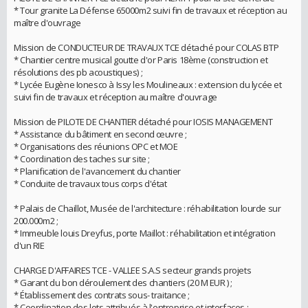
* Tour granite La Défense 65000m2 suivi fin de travaux et réception au
maître d'ouvrage
Mission de CONDUCTEUR DE TRAVAUX TCE détaché pour COLAS BTP
* Chantier centre musical goutte d'or Paris 18ème (construction et
résolutions des pb acoustiques) ;
* Lycée Eugène Ionesco à Issy les Moulineaux : extension du lycée et
suivi fin de travaux et réception au maître d'ouvrage
Mission de PILOTE DE CHANTIER détaché pour IOSIS MANAGEMENT
* Assistance du bâtiment en second œuvre ;
* Organisations des réunions OPC et MOE
* Coordination des taches sur site ;
* Planification de l'avancement du chantier
* Conduite de travaux tous corps d'état
* Palais de Chaillot, Musée de l'architecture : réhabilitation lourde sur
200.000m2 ;
* Immeuble louis Dreyfus, porte Maillot : réhabilitation et intégration
d'un RIE
CHARGE D'AFFAIRES TCE - VALLEE S.A.S secteur grands projets
* Garant du bon déroulement des chantiers (20 M EUR ) ;
* Établissement des contrats sous- traitance ;
* Coordination des lots attribués à l'entreprise et interfaces ;