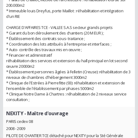
200.000m2
* Immeuble louis Dreyfus, porte Maillot : réhabilitation et intégration
d'un RIE
CHARGE D'AFFAIRES TCE - VALLEE S.A.S secteur grands projets
* Garant du bon déroulement des chantiers (20 M EUR ) ;
* Établissement des contrats sous- traitance ;
* Coordination des lots attribués à l'entreprise et interfaces ;
* Auto- contrôle des travaux mis en œuvre ;
* Financier et administratif
réhabilitation des services et extension du hall principal en lot second
œuvre 20000m2
* Établissement personnes âgées à Felletin (Creuse): réhabilitation de 3
niveaux de chambres d'hébergement 3000m2
* Clinique de l'Estrées à Pierrefitte (93): réhabilitation et extension de
l'ensemble de l'établissement par phases 5000m2
* Clinique Notre Dame à Chartres : réhabilitation de 2 niveaux service
consultation ;
NEXITY
- Maître d'ouvrage
PARIS cedex 08
2008 - 2009
PILOTE DE CHANTIER TCE détaché pour NEXITY pour la Sté Générale