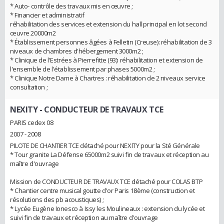
* Auto- contrôle des travaux mis en œuvre ;
* Financier et administratif
réhabilitation des services et extension du hall principal en lot second
œuvre 20000m2
* Établissement personnes âgées à Felletin (Creuse): réhabilitation de 3
niveaux de chambres d'hébergement 3000m2 ;
* Clinique de l'Estrées à Pierrefitte (93): réhabilitation et extension de
l'ensemble de l'établissement par phases 5000m2 ;
* Clinique Notre Dame à Chartres : réhabilitation de 2 niveaux service
consultation ;
NEXITY
- CONDUCTEUR DE TRAVAUX TCE
PARIS cedex 08
2007 - 2008
PILOTE DE CHANTIER TCE détaché pour NEXITY pour la Sté Générale
* Tour granite La Défense 65000m2 suivi fin de travaux et réception au
maître d'ouvrage
Mission de CONDUCTEUR DE TRAVAUX TCE détaché pour COLAS BTP
* Chantier centre musical goutte d'or Paris 18ème (construction et
résolutions des pb acoustiques) ;
* Lycée Eugène Ionesco à Issy les Moulineaux : extension du lycée et
suivi fin de travaux et réception au maître d'ouvrage