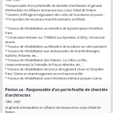
* Responsable d'un portefeuille de clientèle d'architectes et gérants
d'immeubles en affaires de travaux tous corps d'état de finition.
* Gestion, chiffrage et négociation des coûts de fournitures et poses. ;
* Prospection de nouveaux marchés tertiaires et d'états
* Travaux de réhabilitation au ministère de la Justice place Vendôme,
Paris
* Construction tertiaire sur 17000m2 aux Epinettes à Clichy : lot second
œuvre
* Travaux de réhabilitation au Ministère de la culture sur sites parisiens
* Travaux de réhabilitation aux ambassades de Grande Bretagne,
Autriche, Finlande, etc....
* Travaux de réhabilitation des Palaces : Le Crillon, Le Ritz,
L'Intercontinental, la Trémoille, le Plazza Athénée, etc... ;
* Travaux de réhabilitation de la tour de logement César et Cléopâtre
Paris 13ème en réaménagement second œuvre et RIA
* Travaux de réhabilitation avec l'Architecte intérieur Jacques Garcia
Pinton sa
- Responsable d'un portefeuille de clientèle
d'architectes
1992 - 2001
et gérants d'immeubles en affaires de travaux tous corps d'état de
finition.