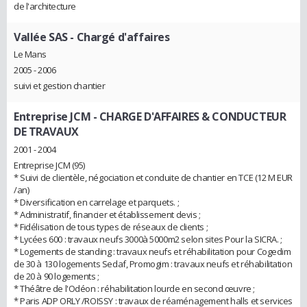
de l'architecture
Vallée SAS
- Chargé d'affaires
Le Mans
2005 - 2006
suivi et gestion chantier
Entreprise JCM
- CHARGE D'AFFAIRES & CONDUCTEUR
DE TRAVAUX
2001 - 2004
Entreprise JCM (95)
* Suivi de clientèle, négociation et conduite de chantier en TCE (12 M EUR
/an)
* Diversification en carrelage et parquets. ;
* Administratif, financier et établissement devis ;
* Fidélisation de tous types de réseaux de clients ;
* Lycées 600 : travaux neufs 3000à 5000m2 selon sites Pour la SICRA. ;
* Logements de standing : travaux neufs et réhabilitation pour Cogedim
de 30 à 130 logements Sedaf, Promogim : travaux neufs et réhabilitation
de 20 à 90 logements ;
* Théâtre de l'Odéon : réhabilitation lourde en second œuvre ;
* Paris ADP ORLY /ROISSY : travaux de réaménagement halls et services