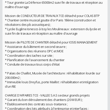
* Tour granite La Défense 65000m2 suivi fin de travaux et réception au
maître d'ouvrage
Mission de CONDUCTEUR DE TRAVAUX TCE détaché pour COLAS BTP
* Chantier centre musical goutte d'or Paris 18ème (construction et
résolutions des pb acoustiques) ;
* Lycée Eugène Ionesco à Issy les Moulineaux : extension du lycée et
suivi fin de travaux et réception au maître d'ouvrage
Mission de PILOTE DE CHANTIER détaché pour IOSIS MANAGEMENT
* Assistance du bâtiment en second œuvre ;
* Organisations des réunions OPC et MOE
* Coordination des taches sur site ;
* Planification de l'avancement du chantier
* Conduite de travaux tous corps d'état
* Palais de Chaillot, Musée de l'architecture : réhabilitation lourde sur
200.000m2 ;
* Immeuble louis Dreyfus, porte Maillot : réhabilitation et intégration
d'un RIE
CHARGE D'AFFAIRES TCE - VALLEE S.A.S secteur grands projets
* Garant du bon déroulement des chantiers (20 M EUR ) ;
* Établissement des contrats sous- traitance ;
* Coordination des lots attribués à l'entreprise et interfaces ;