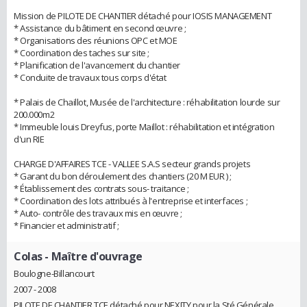
Mission de PILOTE DE CHANTIER détaché pour IOSIS MANAGEMENT
* Assistance du bâtiment en second œuvre ;
* Organisations des réunions OPC et MOE
* Coordination des taches sur site ;
* Planification de l'avancement du chantier
* Conduite de travaux tous corps d'état
* Palais de Chaillot, Musée de l'architecture : réhabilitation lourde sur
200.000m2
* Immeuble louis Dreyfus, porte Maillot : réhabilitation et intégration
d'un RIE
CHARGE D'AFFAIRES TCE - VALLEE S.A.S secteur grands projets
* Garant du bon déroulement des chantiers (20 M EUR ) ;
* Établissement des contrats sous- traitance ;
* Coordination des lots attribués à l'entreprise et interfaces ;
* Auto- contrôle des travaux mis en œuvre ;
* Financier et administratif ;
Colas
- Maître d'ouvrage
Boulogne-Billancourt
2007 - 2008
PILOTE DE CHANTIER TCE détaché pour NEXITY pour la Sté Générale