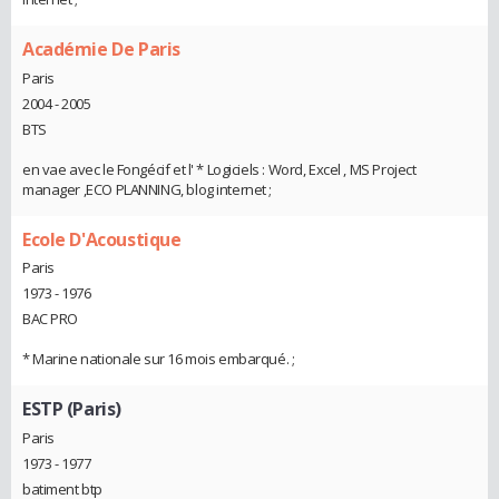
Académie De Paris
Paris
2004 - 2005
BTS
en vae avec le Fongécif et l' * Logiciels : Word, Excel , MS Project
manager ,ECO PLANNING, blog internet ;
Ecole D'Acoustique
Paris
1973 - 1976
BAC PRO
* Marine nationale sur 16 mois embarqué. ;
ESTP (Paris)
Paris
1973 - 1977
batiment btp