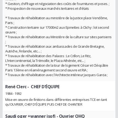
* Gestion, chiffrage et négociation des coûts de fournitures et poses. ;
* Prospection de nouveaux marchés tertiaires et d'états
* Travaux de réhabilitation au ministère de la Justice place Vendôme,
Paris ;
* Construction tertiaire sur 17000m2 aux Epinettes à Clichy : lot second
œuvre ;
* Travaux de réhabilitation au Ministère de la culture sur sites parisiens
;
* Travaux de réhabilitation aux ambassades de Grande Bretagne,
Autriche, Finlande, etc.... ;
* Travaux de réhabilitation des Palaces : Le Crillon, Le Ritz,
L'Intercontinental, la Trémoille, le Plaza Athénée, etc... ;
* Travaux de réhabilitation de la tour de logement César et Cléopâtre
Paris 13ème en réaménagement second œuvre et RIA ;
* Travaux de réhabilitation avec l'Architecte intérieur Jacques Garcia ;
René Clerc
- CHEF D'ÉQUIPE
1984 - 1992
Mise en œuvre de finitions dans différentes entreprises TCE en tant
qu'OUVRIER, CHEF D'ÉQUIPE PUIS CHEF DE CHANTIER
Saudi oger +wanner isofi
- Ouvrier OHQ