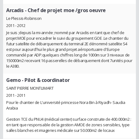
Arcadis
- Chef de projet moe /gros oeuvre
Le Plessis-Robinson
2011 - 2012
Je suis ;depuis la mi-année ;nommé par Arcadis en tant que chef de
projet MOE pour encadrer le suivi du groupement GOE .Le chantier du
futur satellite de débarquement du terminal 2E dénommé satellite S4
est pour aujourd'hui le plus grand projet aéroportuaire d'Europe
commandé par ADP.quelques chiffres long de 1000m sur 3 niveaux de
150000m2 recevant 16 passerelles de débarquement dont 7unités pour
le A380.
Gemo
- Pilot & coordinator
SAINT PIERRE MONTLIMART
2011 - 2011
Pour le chantier de L'université princesse Nora Bin à Riyadh- Saudia
Arabia
Gestion TCE du PNU4 (médical center) surface construite de 400.000m2 :
en tant que responsable de la gestion AMOE de zones sensibles, type
salles blanches et imageries médicale sur 50.000m2 de locaux