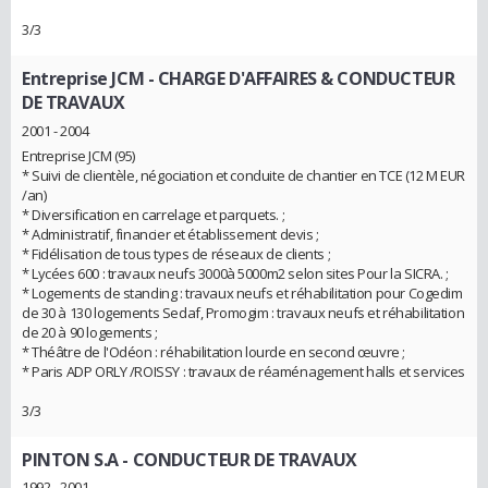
3/3
Entreprise JCM
- CHARGE D'AFFAIRES & CONDUCTEUR
DE TRAVAUX
2001 - 2004
Entreprise JCM (95)
* Suivi de clientèle, négociation et conduite de chantier en TCE (12 M EUR
/an)
* Diversification en carrelage et parquets. ;
* Administratif, financier et établissement devis ;
* Fidélisation de tous types de réseaux de clients ;
* Lycées 600 : travaux neufs 3000à 5000m2 selon sites Pour la SICRA. ;
* Logements de standing : travaux neufs et réhabilitation pour Cogedim
de 30 à 130 logements Sedaf, Promogim : travaux neufs et réhabilitation
de 20 à 90 logements ;
* Théâtre de l'Odéon : réhabilitation lourde en second œuvre ;
* Paris ADP ORLY /ROISSY : travaux de réaménagement halls et services
3/3
PINTON S.A
- CONDUCTEUR DE TRAVAUX
1992 - 2001