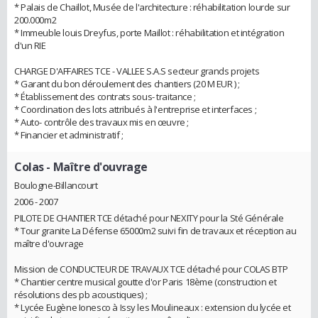
* Palais de Chaillot, Musée de l'architecture : réhabilitation lourde sur
200.000m2
* Immeuble louis Dreyfus, porte Maillot : réhabilitation et intégration
d'un RIE
CHARGE D'AFFAIRES TCE - VALLEE S.A.S secteur grands projets
* Garant du bon déroulement des chantiers (20 M EUR ) ;
* Établissement des contrats sous- traitance ;
* Coordination des lots attribués à l'entreprise et interfaces ;
* Auto- contrôle des travaux mis en œuvre ;
* Financier et administratif ;
Colas
- Maître d'ouvrage
Boulogne-Billancourt
2006 - 2007
PILOTE DE CHANTIER TCE détaché pour NEXITY pour la Sté Générale
* Tour granite La Défense 65000m2 suivi fin de travaux et réception au
maître d'ouvrage
Mission de CONDUCTEUR DE TRAVAUX TCE détaché pour COLAS BTP
* Chantier centre musical goutte d'or Paris 18ème (construction et
résolutions des pb acoustiques) ;
* Lycée Eugène Ionesco à Issy les Moulineaux : extension du lycée et