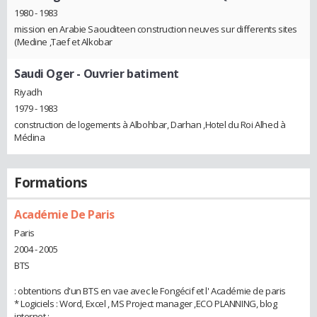
1980 - 1983
mission en Arabie Saouditeen construction neuves sur differents sites
(Medine ,Taef et Alkobar
Saudi Oger
- Ouvrier batiment
Riyadh
1979 - 1983
construction de logements à Albohbar, Darhan ,Hotel du Roi Alhed à
Médina
Formations
Académie De Paris
Paris
2004 - 2005
BTS
: obtentions d'un BTS en vae avec le Fongécif et l' Académie de paris
* Logiciels : Word, Excel , MS Project manager ,ECO PLANNING, blog
internet ;