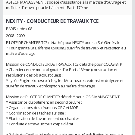
ASTECH MANAGEMENT, société d'assistance à la maîtrise d'ouvrage et
maîtrise d'œuvre pour le bâtiment - Paris 17ème
NEXITY
- CONDUCTEUR DE TRAVAUX TCE
PARIS cedex 08
2008 - 2009
PILOTE DE CHANTIER TCE détaché pour NEXITY pour la Sté Générale
* Tour granite La Défense 65000m2 suivi fin de travaux et réception au
maître d'ouvrage
Mission de CONDUCTEUR DE TRAVAUX TCE détaché pour COLAS BTP
* Chantier centre musical goutte d'or Paris 18ème (construction et
résolutions des pb acoustiques) ;
* Lycée Eugène Ionesco à Issy les Moulineaux : extension du lycée et
suivi fin de travaux et réception au maître d'ouvrage
Mission de PILOTE DE CHANTIER détaché pour IOSIS MANAGEMENT
* Assistance du bâtiment en second œuvre ;
* Organisations des réunions OPC et MOE
* Coordination des taches sur site ;
* Planification de l'avancement du chantier
* Conduite de travaux tous corps d'état
* Palais de Chaillot, Musée de l'architecture : réhabilitation lourde sur