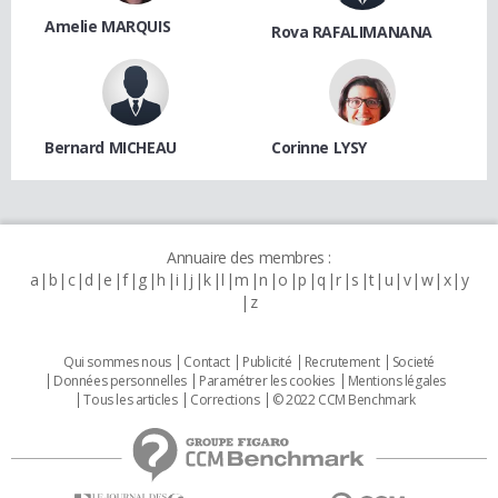
Amelie MARQUIS
Rova RAFALIMANANA
Bernard MICHEAU
Corinne LYSY
Annuaire des membres :
a
b
c
d
e
f
g
h
i
j
k
l
m
n
o
p
q
r
s
t
u
v
w
x
y
z
Qui sommes nous
Contact
Publicité
Recrutement
Societé
Données personnelles
Paramétrer les cookies
Mentions légales
Tous les articles
Corrections
© 2022 CCM Benchmark