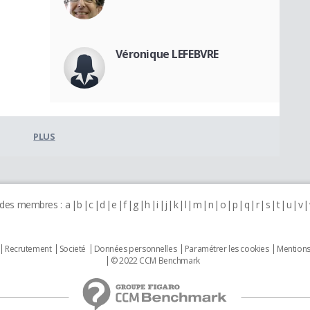
Véronique LEFEBVRE
PLUS
 des membres :
a
b
c
d
e
f
g
h
i
j
k
l
m
n
o
p
q
r
s
t
u
v
Recrutement
Societé
Données personnelles
Paramétrer les cookies
Mentions
© 2022 CCM Benchmark