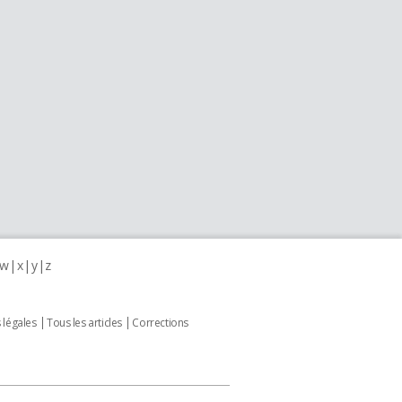
w
x
y
z
 légales
Tous les articles
Corrections