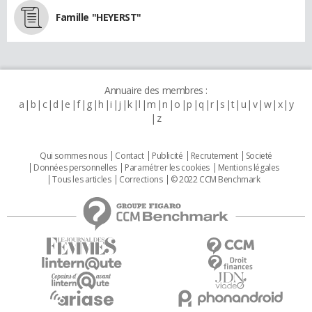
Famille "HEYERST"
Annuaire des membres :
a
b
c
d
e
f
g
h
i
j
k
l
m
n
o
p
q
r
s
t
u
v
w
x
y
z
Qui sommes nous
Contact
Publicité
Recrutement
Societé
Données personnelles
Paramétrer les cookies
Mentions légales
Tous les articles
Corrections
© 2022 CCM Benchmark