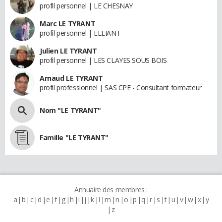
profil personnel | LE CHESNAY
Marc LE TYRANT
profil personnel | ELLIANT
Julien LE TYRANT
profil personnel | LES CLAYES SOUS BOIS
Arnaud LE TYRANT
profil professionnel | SAS CPE - Consultant formateur
Nom "LE TYRANT"
Famille "LE TYRANT"
Annuaire des membres :
a
b
c
d
e
f
g
h
i
j
k
l
m
n
o
p
q
r
s
t
u
v
w
x
y
z