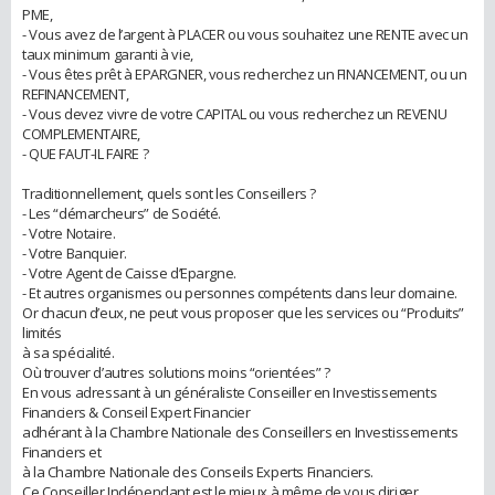
PME,
- Vous avez de l’argent à PLACER ou vous souhaitez une RENTE avec un
taux minimum garanti à vie,
- Vous êtes prêt à EPARGNER, vous recherchez un FINANCEMENT, ou un
REFINANCEMENT,
- Vous devez vivre de votre CAPITAL ou vous recherchez un REVENU
COMPLEMENTAIRE,
- QUE FAUT-IL FAIRE ?
Traditionnellement, quels sont les Conseillers ?
- Les “démarcheurs” de Société.
- Votre Notaire.
- Votre Banquier.
- Votre Agent de Caisse d’Epargne.
- Et autres organismes ou personnes compétents dans leur domaine.
Or chacun d’eux, ne peut vous proposer que les services ou “Produits”
limités
à sa spécialité.
Où trouver d’autres solutions moins “orientées” ?
En vous adressant à un généraliste Conseiller en Investissements
Financiers & Conseil Expert Financier
adhérant à la Chambre Nationale des Conseillers en Investissements
Financiers et
à la Chambre Nationale des Conseils Experts Financiers.
Ce Conseiller Indépendant est le mieux à même de vous diriger