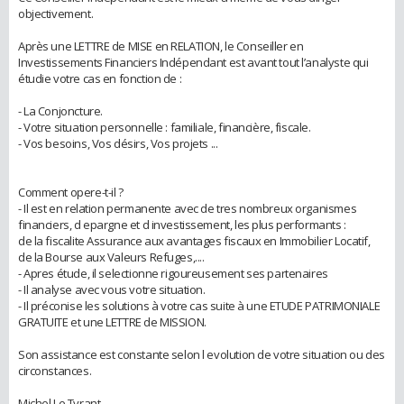
objectivement.
Après une LETTRE de MISE en RELATION, le Conseiller en
Investissements Financiers Indépendant est avant tout l’analyste qui
étudie votre cas en fonction de :
- La Conjoncture.
- Votre situation personnelle : familiale, financière, fiscale.
- Vos besoins, Vos désirs, Vos projets ...
Comment opere-t-il ?
- Il est en relation permanente avec de tres nombreux organismes
financiers, d epargne et d investissement, les plus performants :
de la fiscalite Assurance aux avantages fiscaux en Immobilier Locatif,
de la Bourse aux Valeurs Refuges,....
- Apres étude, il selectionne rigoureusement ses partenaires
- Il analyse avec vous votre situation.
- Il préconise les solutions à votre cas suite à une ETUDE PATRIMONIALE
GRATUITE et une LETTRE de MISSION.
Son assistance est constante selon l evolution de votre situation ou des
circonstances.
Michel Le Tyrant