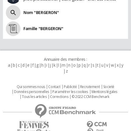
Nom "BERGERON"
Famille "BERGERON"
Annuaire des membres :
a
b
c
d
e
f
g
h
i
j
k
l
m
n
o
p
q
r
s
t
u
v
w
x
y
z
Qui sommes nous
Contact
Publicité
Recrutement
Societé
Données personnelles
Paramétrer les cookies
Mentions légales
Tous les articles
Corrections
© 2022 CCM Benchmark