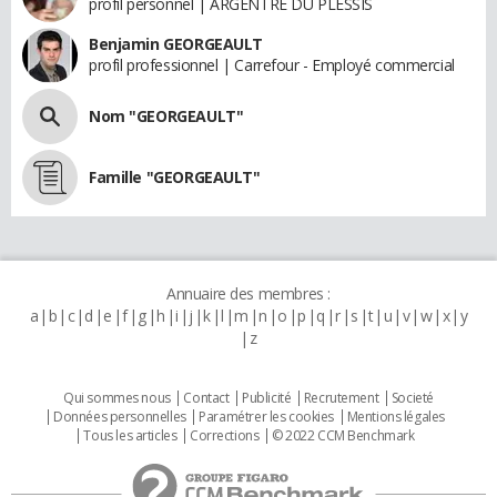
profil personnel | ARGENTRE DU PLESSIS
Benjamin GEORGEAULT
profil professionnel | Carrefour - Employé commercial
Nom "GEORGEAULT"
Famille "GEORGEAULT"
Annuaire des membres :
a
b
c
d
e
f
g
h
i
j
k
l
m
n
o
p
q
r
s
t
u
v
w
x
y
z
Qui sommes nous
Contact
Publicité
Recrutement
Societé
Données personnelles
Paramétrer les cookies
Mentions légales
Tous les articles
Corrections
© 2022 CCM Benchmark