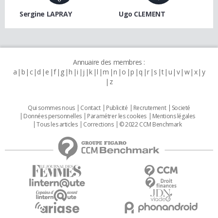
Sergine LAPRAY
Ugo CLEMENT
Annuaire des membres :
a
b
c
d
e
f
g
h
i
j
k
l
m
n
o
p
q
r
s
t
u
v
w
x
y
z
Qui sommes nous
Contact
Publicité
Recrutement
Societé
Données personnelles
Paramétrer les cookies
Mentions légales
Tous les articles
Corrections
© 2022 CCM Benchmark