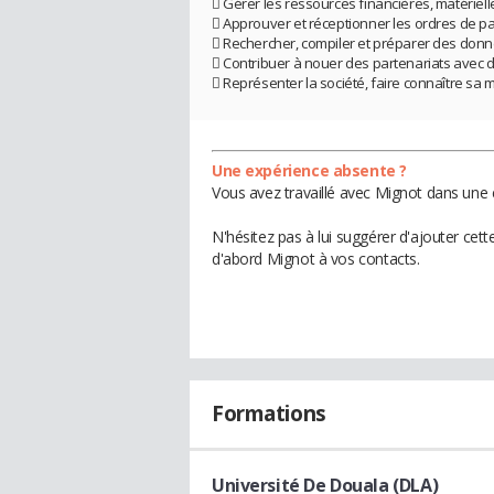
 Gérer les ressources financières, matériel
 Approuver et réceptionner les ordres de p
 Rechercher, compiler et préparer des donn
 Contribuer à nouer des partenariats avec d’
 Représenter la société, faire connaître sa m
Une expérience absente ?
Vous avez travaillé avec Mignot dans une 
N'hésitez pas à lui suggérer d'ajouter cet
d'abord Mignot à vos contacts.
Formations
Université De Douala (DLA)