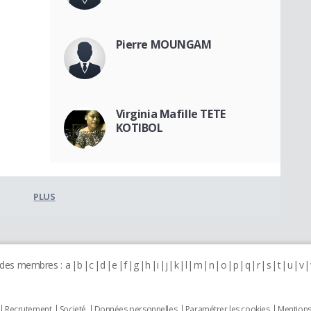
Pierre MOUNGAM
Virginia Mafille TETE
KOTIBOL
PLUS
 des membres :
a
b
c
d
e
f
g
h
i
j
k
l
m
n
o
p
q
r
s
t
u
v
Recrutement
Societé
Données personnelles
Paramétrer les cookies
Mentions