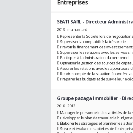
Entreprises
SEATI SARL
- Directeur Administra
2013 - maintenant
 Représenter la Société lors de négociations
 Superviser la comptabilité, la trésorerie
 Prévoir le financement des investissement
 Superviser les relations avec les services f
 Participer à l'administration du personnel
 Optimiser la gestion des sources de capitau
 Assurer les relations avec les apporteurs 
 Rendre compte de la situation financière a
 Préparer les budgets et de suivre leur exéc
Groupe pazaga Immobilier
- Dire
2010 - 2013
 Manager le personnel et les activités de la 
 Développer le plan de travail et le budget 
 Élaborer les stratégies et planifier les acti
 Suivre et évaluer les activités de l’entrepris