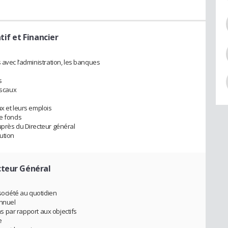
tif et Financier
 avec l’administration, les banques
s
iscaux
x et leurs emplois
de fonds
uprès du Directeur général
ution
cteur Général
société au quotidien
annuel
ons par rapport aux objectifs
e