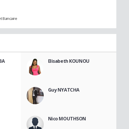
t Bancaire
BA
Elisabeth KOUNOU
Guy NYATCHA
Nico MOUTHSON