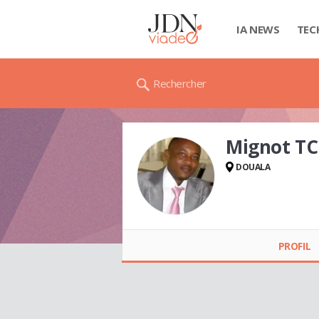
IA NEWS
TEC
Rechercher
Mignot T
DOUALA
Mignot
TCHATCHOUA
PROFIL