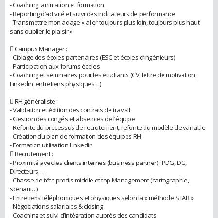
- Coaching, animation et formation
- Reporting d’activité et suivi des indicateurs de performance
- Transmettre mon adage « aller toujours plus loin, toujours plus haut
sans oublier le plaisir »
 Campus Manager :
- Ciblage des écoles partenaires (ESC et écoles d’ingénieurs)
- Participation aux forums écoles
- Coaching et séminaires pour les étudiants (CV, lettre de motivation,
Linkedin, entretiens physiques…)
 RH généraliste :
- Validation et édition des contrats de travail
- Gestion des congés et absences de l’équipe
- Refonte du processus de recrutement, refonte du modèle de variable
- Création du plan de formation des équipes RH
- Formation utilisation Linkedin
 Recrutement :
- Proximité avec les clients internes (business partner) : PDG, DG,
Directeurs…
- Chasse de tête profils middle et top Management (cartographie,
scenarii…)
- Entretiens téléphoniques et physiques selon la « méthode STAR »
- Négociations salariales & closing
- Coaching et suivi d’intégration auprès des candidats