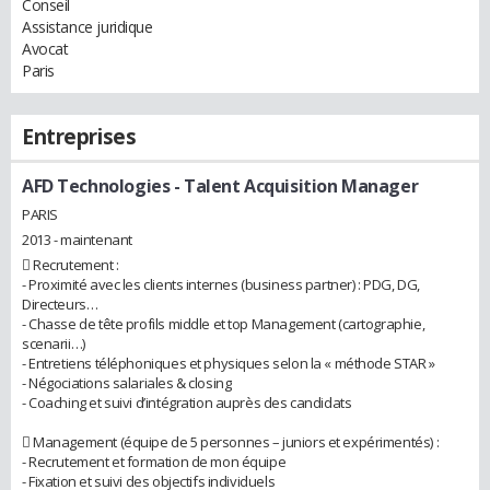
Conseil
Assistance juridique
Avocat
Paris
Entreprises
AFD Technologies
- Talent Acquisition Manager
PARIS
2013 - maintenant
 Recrutement :
- Proximité avec les clients internes (business partner) : PDG, DG,
Directeurs…
- Chasse de tête profils middle et top Management (cartographie,
scenarii…)
- Entretiens téléphoniques et physiques selon la « méthode STAR »
- Négociations salariales & closing
- Coaching et suivi d’intégration auprès des candidats
 Management (équipe de 5 personnes – juniors et expérimentés) :
- Recrutement et formation de mon équipe
- Fixation et suivi des objectifs individuels