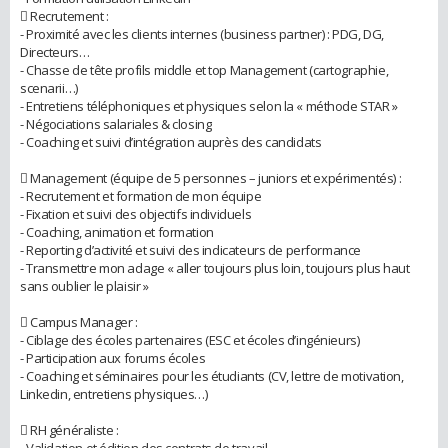
 Recrutement :
- Proximité avec les clients internes (business partner) : PDG, DG,
Directeurs…
- Chasse de tête profils middle et top Management (cartographie,
scenarii…)
- Entretiens téléphoniques et physiques selon la « méthode STAR »
- Négociations salariales & closing
- Coaching et suivi d’intégration auprès des candidats
 Management (équipe de 5 personnes – juniors et expérimentés) :
- Recrutement et formation de mon équipe
- Fixation et suivi des objectifs individuels
- Coaching, animation et formation
- Reporting d’activité et suivi des indicateurs de performance
- Transmettre mon adage « aller toujours plus loin, toujours plus haut
sans oublier le plaisir »
 Campus Manager :
- Ciblage des écoles partenaires (ESC et écoles d’ingénieurs)
- Participation aux forums écoles
- Coaching et séminaires pour les étudiants (CV, lettre de motivation,
Linkedin, entretiens physiques…)
 RH généraliste :
- Validation et édition des contrats de travail