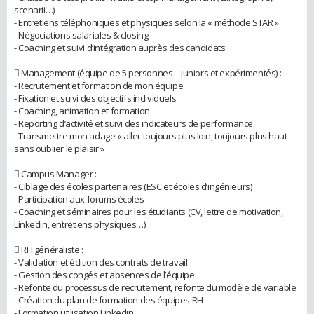
scenarii…)
- Entretiens téléphoniques et physiques selon la « méthode STAR »
- Négociations salariales & closing
- Coaching et suivi d’intégration auprès des candidats
 Management (équipe de 5 personnes – juniors et expérimentés) :
- Recrutement et formation de mon équipe
- Fixation et suivi des objectifs individuels
- Coaching, animation et formation
- Reporting d’activité et suivi des indicateurs de performance
- Transmettre mon adage « aller toujours plus loin, toujours plus haut
sans oublier le plaisir »
 Campus Manager :
- Ciblage des écoles partenaires (ESC et écoles d’ingénieurs)
- Participation aux forums écoles
- Coaching et séminaires pour les étudiants (CV, lettre de motivation,
Linkedin, entretiens physiques…)
 RH généraliste :
- Validation et édition des contrats de travail
- Gestion des congés et absences de l’équipe
- Refonte du processus de recrutement, refonte du modèle de variable
- Création du plan de formation des équipes RH
- Formation utilisation Linkedin