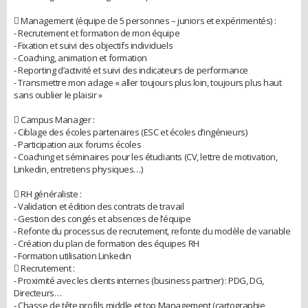
 Management (équipe de 5 personnes – juniors et expérimentés) :
- Recrutement et formation de mon équipe
- Fixation et suivi des objectifs individuels
- Coaching, animation et formation
- Reporting d’activité et suivi des indicateurs de performance
- Transmettre mon adage « aller toujours plus loin, toujours plus haut
sans oublier le plaisir »
 Campus Manager :
- Ciblage des écoles partenaires (ESC et écoles d’ingénieurs)
- Participation aux forums écoles
- Coaching et séminaires pour les étudiants (CV, lettre de motivation,
Linkedin, entretiens physiques…)
 RH généraliste :
- Validation et édition des contrats de travail
- Gestion des congés et absences de l’équipe
- Refonte du processus de recrutement, refonte du modèle de variable
- Création du plan de formation des équipes RH
- Formation utilisation Linkedin
 Recrutement :
- Proximité avec les clients internes (business partner) : PDG, DG,
Directeurs…
- Chasse de tête profils middle et top Management (cartographie,