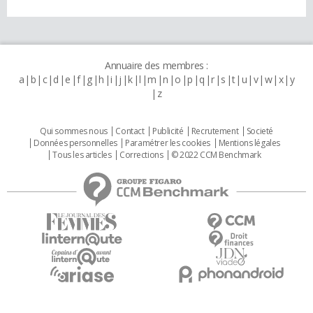
Annuaire des membres :
a
b
c
d
e
f
g
h
i
j
k
l
m
n
o
p
q
r
s
t
u
v
w
x
y
z
Qui sommes nous
Contact
Publicité
Recrutement
Societé
Données personnelles
Paramétrer les cookies
Mentions légales
Tous les articles
Corrections
© 2022 CCM Benchmark