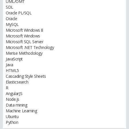
UML/OMT
SDL
Oracle PL/SQL
Oracle
MySQL
Microsoft Windows 8
Microsoft Windows
Microsoft SQL Server
Microsoft .NET Technology
Merise Methodology
JavaScript
Java
HTML5
Cascading Style Sheets
Elasticsearch
R
AngularJS
Node.js
Data mining
Machine Learning
Ubuntu
Python