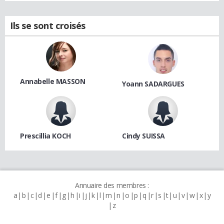
Ils se sont croisés
Annabelle MASSON
Yoann SADARGUES
Prescillia KOCH
Cindy SUISSA
Annuaire des membres :
a
b
c
d
e
f
g
h
i
j
k
l
m
n
o
p
q
r
s
t
u
v
w
x
y
z