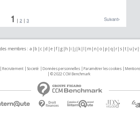
1
Suivant
2
3
 des membres :
a
b
c
d
e
f
g
h
i
j
k
l
m
n
o
p
q
r
s
t
u
v
Recrutement
Societé
Données personnelles
Paramétrer les cookies
Mentions
© 2022 CCM Benchmark