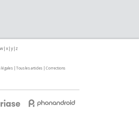
w
x
y
z
 légales
Tous les articles
Corrections