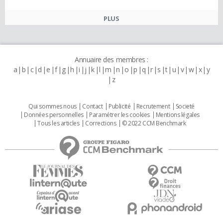
PLUS
Annuaire des membres :
a
b
c
d
e
f
g
h
i
j
k
l
m
n
o
p
q
r
s
t
u
v
w
x
y
z
Qui sommes nous
Contact
Publicité
Recrutement
Societé
Données personnelles
Paramétrer les cookies
Mentions légales
Tous les articles
Corrections
© 2022 CCM Benchmark