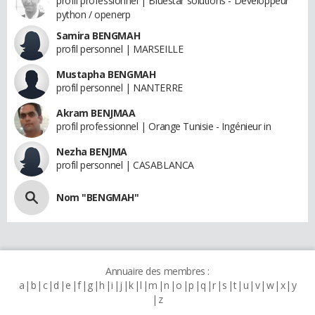
profil professionnel | Bluestar solutions - Développeur
python / openerp
Samira BENGMAH
profil personnel | MARSEILLE
Mustapha BENGMAH
profil personnel | NANTERRE
Akram BENJMAA
profil professionnel | Orange Tunisie - Ingénieur in
Nezha BENJMA
profil personnel | CASABLANCA
Nom "BENGMAH"
Annuaire des membres :
a
b
c
d
e
f
g
h
i
j
k
l
m
n
o
p
q
r
s
t
u
v
w
x
y
z