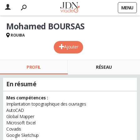
MENU
Mohamed BOURSAS
ROUIBA
Ajouter
PROFIL
RÉSEAU
En résumé
Mes compétences :
Implantation topographique des ouvrages
AutoCAD
Global Mapper
Microsoft Excel
Covadis
Google Sketchup