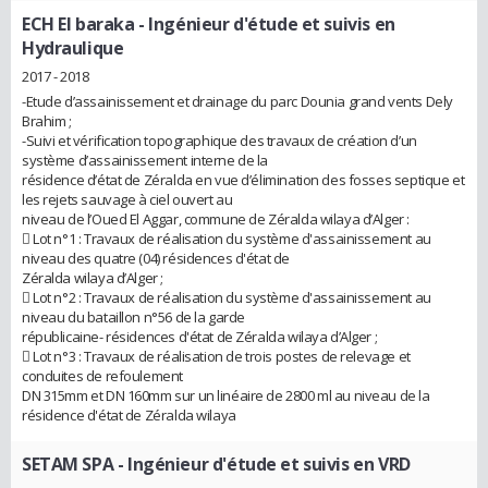
ECH El baraka
- Ingénieur d'étude et suivis en
Hydraulique
2017 - 2018
-Etude d’assainissement et drainage du parc Dounia grand vents Dely
Brahim ;
-Suivi et vérification topographique des travaux de création d’un
système d’assainissement interne de la
résidence d’état de Zéralda en vue d’élimination des fosses septique et
les rejets sauvage à ciel ouvert au
niveau de l’Oued El Aggar, commune de Zéralda wilaya d’Alger :
 Lot n°1 : Travaux de réalisation du système d'assainissement au
niveau des quatre (04) résidences d'état de
Zéralda wilaya d’Alger ;
 Lot n°2 : Travaux de réalisation du système d'assainissement au
niveau du bataillon n°56 de la garde
républicaine- résidences d'état de Zéralda wilaya d’Alger ;
 Lot n°3 : Travaux de réalisation de trois postes de relevage et
conduites de refoulement
DN 315mm et DN 160mm sur un linéaire de 2800 ml au niveau de la
résidence d'état de Zéralda wilaya
SETAM SPA
- Ingénieur d'étude et suivis en VRD