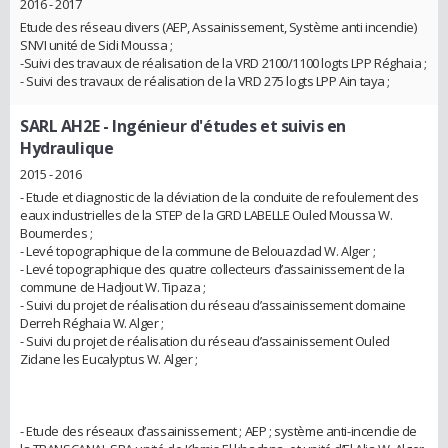
2016 - 2017
Etude des réseau divers (AEP, Assainissement, Système anti incendie)
SNVI unité de Sidi Moussa ;
-Suivi des travaux de réalisation de la VRD 2100/1100 logts LPP Réghaia ;
- Suivi des travaux de réalisation de la VRD 275 logts LPP Ain taya ;
SARL AH2E
- Ingénieur d'études et suivis en
Hydraulique
2015 - 2016
- Etude et diagnostic de la déviation de la conduite de refoulement des
eaux industrielles de la STEP de la GRD LABELLE Ouled Moussa W.
Boumerdes ;
- Levé topographique de la commune de Belouazdad W. Alger ;
- Levé topographique des quatre collecteurs d’assainissement de la
commune de Hadjout W. Tipaza ;
- Suivi du projet de réalisation du réseau d’assainissement domaine
Derreh Réghaia W. Alger ;
- Suivi du projet de réalisation du réseau d’assainissement Ouled
Zidane les Eucalyptus W. Alger ;
- Etude des réseaux d’assainissement ; AEP ; système anti-incendie de