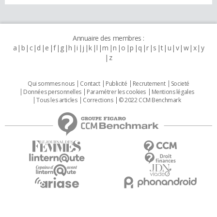
Annuaire des membres :
a
b
c
d
e
f
g
h
i
j
k
l
m
n
o
p
q
r
s
t
u
v
w
x
y
z
Qui sommes nous
Contact
Publicité
Recrutement
Societé
Données personnelles
Paramétrer les cookies
Mentions légales
Tous les articles
Corrections
© 2022 CCM Benchmark