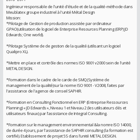
Ingénieur responsable de l'unité d'étude et de la qualité-méthode dans
Meublatex groupe industriel à l'unité Métal Design
Mission:
*Pilotage de Gestion de production assistée par ordinateur
GPAO(utilisation de logiciel de Enterprise Resources Planning (ERP) JD
Edwards; One world).
*Pilotage Système de de gestion de la qualité (utilisant un logiciel
Qualipro XL).
*Mettre en place et contrôle des normes ISO 9001 v2000 sein de l'unité
METAL DESIGN.
*Formation dans le cadre de le carde de SMQ(Système de
management de la qualité)sur la norme ISO 9001 - V2008, faites par
l'assistance de l'agence de conseil SAPHIR.
*Formation en Consulting Fonctionnel en ERP (Entreprise Ressources
Planning) « JD Edwards », Niveau 1 et Niveau 2 (les utilisateurs clés et
utilisateurs finaux) par l’assistance de Integral Consulting.
*Formation sur le management environnemental &la nomre ISO 14000,
de durée 4 jours, par l'assistance de SAPHIR consulting (la formation est
certifié). Etablissement de projet 5S dans l’unité METAL DESIGN.