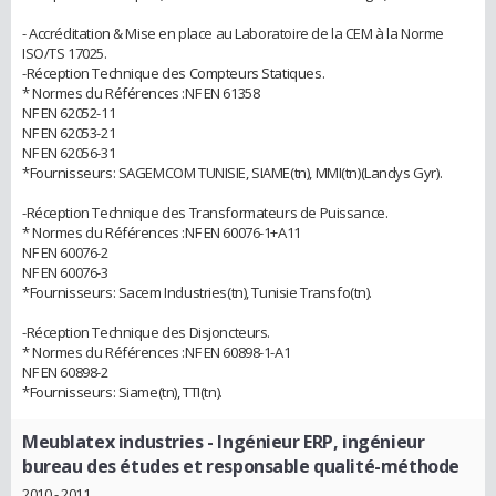
- Accréditation & Mise en place au Laboratoire de la CEM à la Norme
ISO/TS 17025.
-Réception Technique des Compteurs Statiques.
* Normes du Références :NF EN 61358
NF EN 62052-11
NF EN 62053-21
NF EN 62056-31
*Fournisseurs: SAGEMCOM TUNISIE, SIAME(tn), MMI(tn)(Landys Gyr).
-Réception Technique des Transformateurs de Puissance.
* Normes du Références :NF EN 60076-1+A11
NF EN 60076-2
NF EN 60076-3
*Fournisseurs: Sacem Industries(tn), Tunisie Transfo(tn).
-Réception Technique des Disjoncteurs.
* Normes du Références :NF EN 60898-1-A1
NF EN 60898-2
*Fournisseurs: Siame(tn), TTI(tn).
Meublatex industries
- Ingénieur ERP, ingénieur
bureau des études et responsable qualité-méthode
2010 - 2011