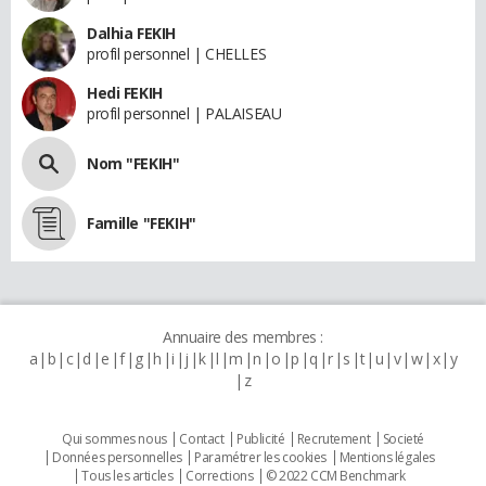
Dalhia FEKIH
profil personnel | CHELLES
Hedi FEKIH
profil personnel | PALAISEAU
Nom "FEKIH"
Famille "FEKIH"
Annuaire des membres :
a
b
c
d
e
f
g
h
i
j
k
l
m
n
o
p
q
r
s
t
u
v
w
x
y
z
Qui sommes nous
Contact
Publicité
Recrutement
Societé
Données personnelles
Paramétrer les cookies
Mentions légales
Tous les articles
Corrections
© 2022 CCM Benchmark