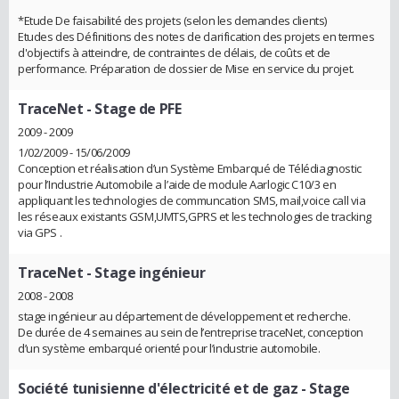
*Etude De faisabilité des projets (selon les demandes clients)
Etudes des Définitions des notes de clarification des projets en termes
d'objectifs à atteindre, de contraintes de délais, de coûts et de
performance. Préparation de dossier de Mise en service du projet.
TraceNet
- Stage de PFE
2009 - 2009
1/02/2009 - 15/06/2009
Conception et réalisation d’un Système Embarqué de Télédiagnostic
pour l’Industrie Automobile a l’aide de module Aarlogic C10/3 en
appliquant les technologies de communcation SMS, mail,voice call via
les réseaux existants GSM,UMTS,GPRS et les technologies de tracking
via GPS .
TraceNet
- Stage ingénieur
2008 - 2008
stage ingénieur au département de développement et recherche.
De durée de 4 semaines au sein de l’entreprise traceNet, conception
d’un système embarqué orienté pour l’industrie automobile.
Société tunisienne d'électricité et de gaz
- Stage