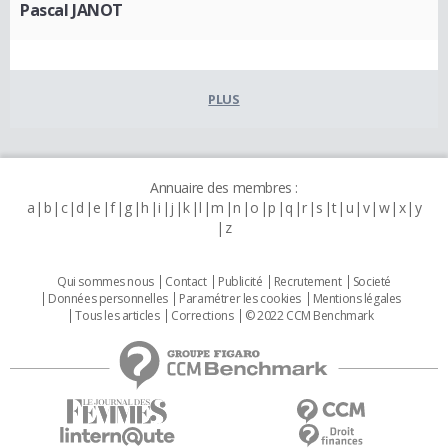
Pascal JANOT
PLUS
Annuaire des membres :
a
b
c
d
e
f
g
h
i
j
k
l
m
n
o
p
q
r
s
t
u
v
w
x
y
z
Qui sommes nous
Contact
Publicité
Recrutement
Societé
Données personnelles
Paramétrer les cookies
Mentions légales
Tous les articles
Corrections
© 2022 CCM Benchmark