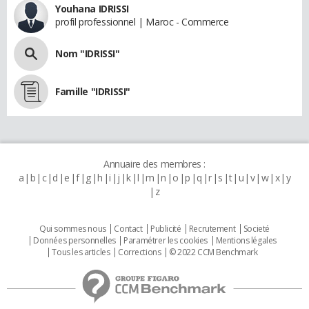
Youhana IDRISSI
profil professionnel | Maroc - Commerce
Nom "IDRISSI"
Famille "IDRISSI"
Annuaire des membres :
a
b
c
d
e
f
g
h
i
j
k
l
m
n
o
p
q
r
s
t
u
v
w
x
y
z
Qui sommes nous
Contact
Publicité
Recrutement
Societé
Données personnelles
Paramétrer les cookies
Mentions légales
Tous les articles
Corrections
© 2022 CCM Benchmark