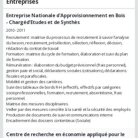
Entreprises
Entreprise Nationale d'Approvisionnement en Bois
- Chargéd'Etudes et de Synthès
2010 - 2011
Recrutement : maitrise du processus de recrutement à savoir l’analyse
du besoin, recrutement, présélection, sélection, réflexion, décision,
rédaction du contrat de travail
Formation : maitrise du cycle de formation, élaboration et suivi du plan
de formation.
Rémunération : élaboration du budget prévisionnel (frais personnel),
gestion paie et social, déclarations sociales (cotisations), déclarations
fiscales et parafiscales.
Mobilité et gestion des carrières.
Suivi des tableaux de bords R-H (effectifs, effectifs par catégories
socioprofessionnelles, formation, recrutement, absentéisme, frais
personnel.
Maitrise des mesures disciplinaires.
Veiller par des mesures concrète à la santé et la sécurité des employés
Production de documents de suivi et communications interne
Encadrement des dossiers contentieux (Sociale)
Centre de recherche en économie appliqué pour le