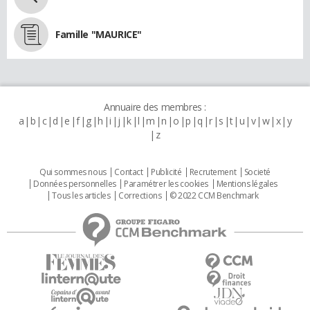
Famille "MAURICE"
Annuaire des membres :
a
b
c
d
e
f
g
h
i
j
k
l
m
n
o
p
q
r
s
t
u
v
w
x
y
z
Qui sommes nous
Contact
Publicité
Recrutement
Societé
Données personnelles
Paramétrer les cookies
Mentions légales
Tous les articles
Corrections
© 2022 CCM Benchmark