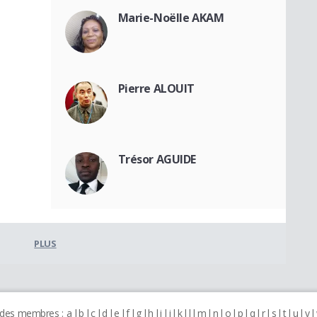
Marie-Noëlle AKAM
Pierre ALOUIT
Trésor AGUIDE
PLUS
 des membres :
a
b
c
d
e
f
g
h
i
j
k
l
m
n
o
p
q
r
s
t
u
v