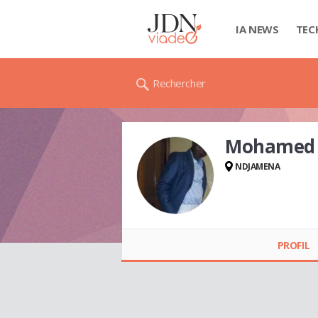
IA NEWS
TEC
Rechercher
Mohamed 
NDJAMENA
Mohamed Ndonga
CHRISTIAN
PROFIL