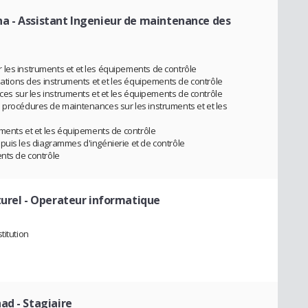
na
- Assistant Ingenieur de maintenance des
 les instruments et et les équipements de contrôle
riations des instruments et et les équipements de contrôle
ances sur les instruments et et les équipements de contrôle
 procédures de maintenances sur les instruments et et les
uments et et les équipements de contrôle
puis les diagrammes d'ingénierie et de contrôle
ents de contrôle
turel
- Operateur informatique
titution
had
- Stagiaire