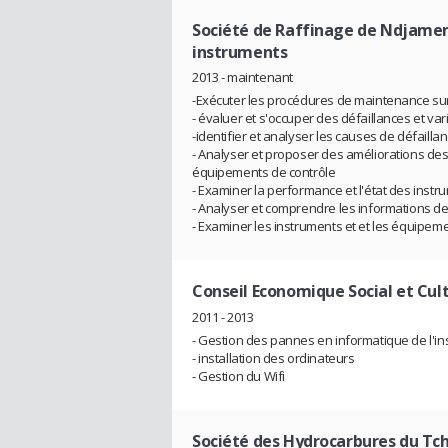
Société de Raffinage de Ndjame
instruments
2013 - maintenant
-Exécuter les procédures de maintenance sur
- évaluer et s'occuper des défaillances et va
-identifier et analyser les causes de défaill
- Analyser et proposer des améliorations des
équipements de contrôle
- Examiner la performance et l'état des instr
- Analyser et comprendre les informations de
- Examiner les instruments et et les équipem
Conseil Economique Social et Cul
2011 - 2013
- Gestion des pannes en informatique de l'ins
- installation des ordinateurs
- Gestion du Wifi
Société des Hydrocarbures du Tc