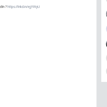
edIn ?
https://lnkd.in/ejjYWyU