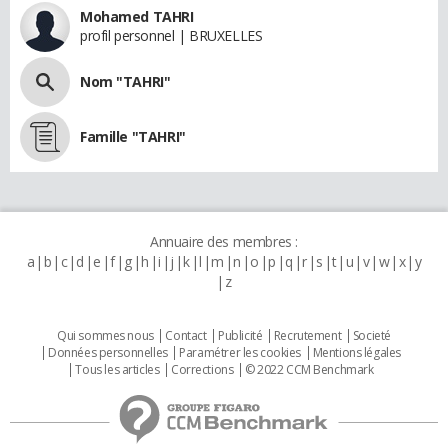
Mohamed TAHRI
profil personnel | BRUXELLES
Nom "TAHRI"
Famille "TAHRI"
Annuaire des membres :
a
b
c
d
e
f
g
h
i
j
k
l
m
n
o
p
q
r
s
t
u
v
w
x
y
z
Qui sommes nous
Contact
Publicité
Recrutement
Societé
Données personnelles
Paramétrer les cookies
Mentions légales
Tous les articles
Corrections
© 2022 CCM Benchmark