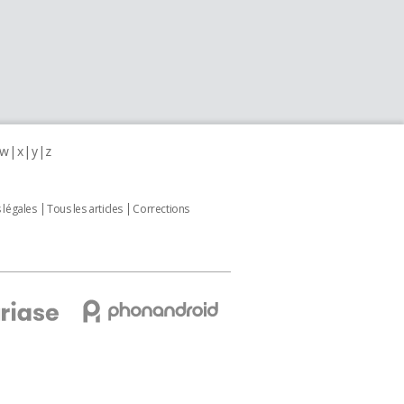
w
x
y
z
 légales
Tous les articles
Corrections