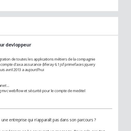
eur devloppeur
ntegration de toutes les applications métiers de la compagnie
e compte d'axa assurance (liferay 6.1 jsf primefaces jquery
is avril 2013 a aujourd'hui
net ...
ng mvc webflow et sécurité pour le compte de meditel
ne entreprise qui n'apparaît pas dans son parcours ?