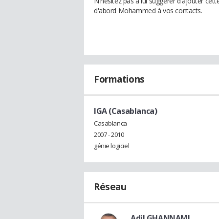
N'hésitez pas à lui suggérer d'ajouter cet
d'abord Mohammed à vos contacts.
Formations
IGA (Casablanca)
Casablanca
2007 - 2010
génie logiciel
Réseau
Adil GHANNAMI