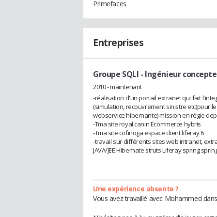
Primefaces
Entreprises
Groupe SQLI
- Ingénieur concept
2010 - maintenant
-réalisation d'un portail extranet qui fait l'i
(simulation, recouvrement sinistre etc)pour l
webservice hibernante) mission en régie depu
-Tma site royal canin Ecommerce hybris
-Tma site cofinoga espace client liferay 6
-travail sur différents sites web intranet, extra
JAVA/JEE Hibernate struts Liferay spring spri
Une expérience absente ?
Vous avez travaillé avec Mohammed dans u