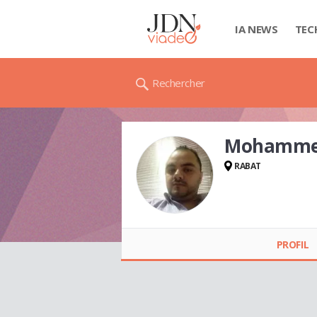
IA NEWS
TEC
Rechercher
Mohamme
RABAT
Mohammed
BENDIABDELLAH
PROFIL