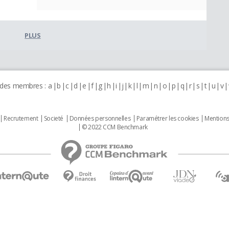
PLUS
 des membres :
a
b
c
d
e
f
g
h
i
j
k
l
m
n
o
p
q
r
s
t
u
v
Recrutement
Societé
Données personnelles
Paramétrer les cookies
Mentions
© 2022 CCM Benchmark