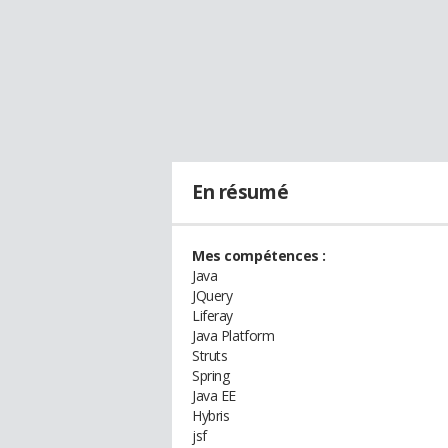
En résumé
Mes compétences :
Java
JQuery
Liferay
Java Platform
Struts
Spring
Java EE
Hybris
jsf