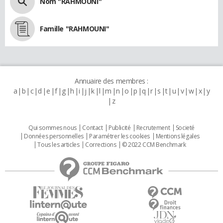
Nom "RAHMOUNI"
Famille "RAHMOUNI"
Annuaire des membres :
a
b
c
d
e
f
g
h
i
j
k
l
m
n
o
p
q
r
s
t
u
v
w
x
y
z
Qui sommes nous
Contact
Publicité
Recrutement
Societé
Données personnelles
Paramétrer les cookies
Mentions légales
Tous les articles
Corrections
© 2022 CCM Benchmark